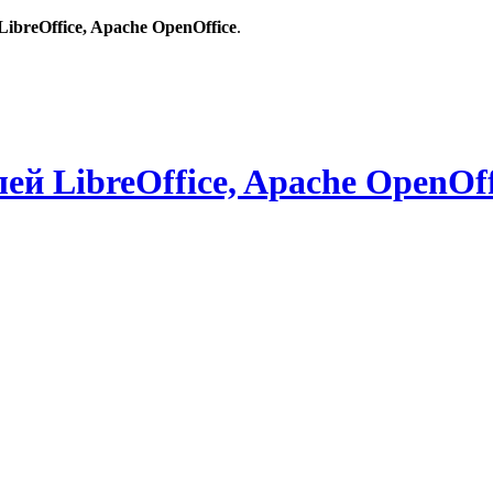
breOffice, Apache OpenOffice
.
й LibreOffice, Apache OpenOff