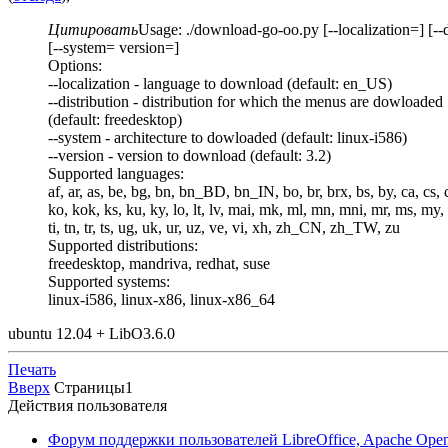
Цитировать
Usage: ./download-go-oo.py [--localization=] [--d
[--system= version=]
Options:
--localization - language to download (default: en_US)
--distribution - distribution for which the menus are dowloaded
(default: freedesktop)
--system - architecture to dowloaded (default: linux-i586)
--version - version to download (default: 3.2)
Supported languages:
af, ar, as, be, bg, bn, bn_BD, bn_IN, bo, br, brx, bs, by, ca, cs, c
ko, kok, ks, ku, ky, lo, lt, lv, mai, mk, ml, mn, mni, mr, ms, my, nb,
ti, tn, tr, ts, ug, uk, ur, uz, ve, vi, xh, zh_CN, zh_TW, zu
Supported distributions:
freedesktop, mandriva, redhat, suse
Supported systems:
linux-i586, linux-x86, linux-x86_64
ubuntu 12.04 + LibO3.6.0
Печать
Вверх
Страницы
1
Действия пользователя
Форум поддержки пользователей LibreOffice, Apache Open