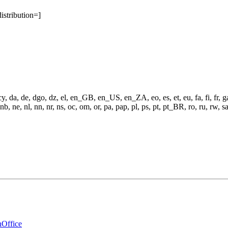
istribution=]
y, da, de, dgo, dz, el, en_GB, en_US, en_ZA, eo, es, et, eu, fa, fi, fr, ga,
 ne, nl, nn, nr, ns, oc, om, or, pa, pap, pl, ps, pt, pt_BR, ro, ru, rw, sa, sa
Office