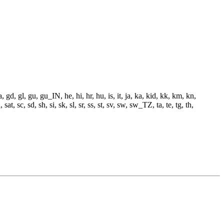
 gd, gl, gu, gu_IN, he, hi, hr, hu, is, it, ja, ka, kid, kk, km, kn,
t, sc, sd, sh, si, sk, sl, sr, ss, st, sv, sw, sw_TZ, ta, te, tg, th,