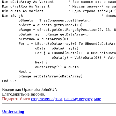
Dim oDataArray As Variant
' Все данные этого диап
Dim oFrstRow As Variant
' Массив значений из за
Dim oData As Variant
' Одна строка таблицы (
Dim i&, j&
' Индек
oSheets = ThisComponent.getSheets()
oSheet = oSheets.getByIndex(13)
oRange = oSheet.getCellRangeByPosition(2, 13, 8
oDataArray = oRange.getDataArray()
oFrstRow = oDataArray(0)
For i = LBound(oDataArray)+1 To UBound(oDataArr
oData = oDataArray(i)
For j = LBound(oData)+1 To UBound(oData
oData(j) = Val(oData(0)) * Val
Next j
oDataArray(i) = oData
Next i
oRange.setDataArray(oDataArray)
End Sub
Владислав Орлов aka JohnSUN
Благодарить-не зазорно.
Подарить благо
создателям офиса
,
нашему ресурсу
,
мне
Underrating