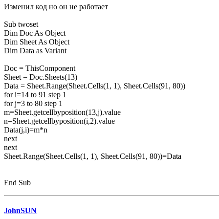
Изменил код но он не работает
Sub twoset
Dim Doc As Object
Dim Sheet As Object
Dim Data as Variant
Doc = ThisComponent
Sheet = Doc.Sheets(13)
Data = Sheet.Range(Sheet.Cells(1, 1), Sheet.Cells(91, 80))
for i=14 to 91 step 1
for j=3 to 80 step 1
m=Sheet.getcellbyposition(13,j).value
n=Sheet.getcellbyposition(i,2).value
Data(j,i)=m*n
next
next
Sheet.Range(Sheet.Cells(1, 1), Sheet.Cells(91, 80))=Data
End Sub
JohnSUN