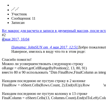
Участник
Сообщения: 11
Записан
Re: макрос для расчета и записи в двумерный массив, после вст
#2
4 мая 2017, 16:04
Цитата: JohnSUN от 4 мая 2017, 12:51
Добро пожаловат
Наверное, имелось в виду что-то в этом роде:
Спасибо помогло!
Можно ли усовершенствовать следующую строку
oRange = oSheet.getCellRangeByPosition(2, 13, 80, 91)
вместо 80 и 90 использовать "Dim FinalRow,FinalColumn as integ
Находим последнюю не пустую строку в 2 колонке
FinalRow = oSheet.Cells(Rows.Count, 2).End(xlUp).Row 'на
Находим последнюю не пустую колонку в 13 строке
FinalColumn = oSheet.Cells(13, Columns.Count).End(xlToLeft)