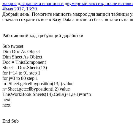
макрос для расчета и записи в двумерный массив, после вставк
4 мая 2017, 13:39
Добрый день! Помогите написать макрос для записи таблицы у
сначала сохранить все в Базу Data а после из базы вставить на л
Работающий код требующий доработки
Sub twoset
Dim Doc As Object
Dim Sheet As Object
Doc = ThisComponent
Sheet = Doc.Sheets(13)
for i=14 to 91 step 1
for j=3 to 80 step 1
m=Sheet.getcellbyposition(13,j).value
n=Sheet.getcellbyposition(i,2).value
ThisWorkBook.Sheets(14).Cells(j+1,i+1)=m*n
next
next
End Sub