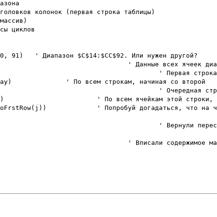
азона
головков колонок (первая строка таблицы)
массив)
сы циклов
0, 91)
' Диапазон $C$14:$CC$92. Или нужен другой?
' Данные всех ячеек диа
' Первая строка
ay)
' По всем строкам, начиная со второй
' Очередная стр
)
' По всем ячейкам этой строки, 
(oFrstRow(j))
' Попробуй догадаться, что на ч
' Вернули перес
' Вписали содержимое ма