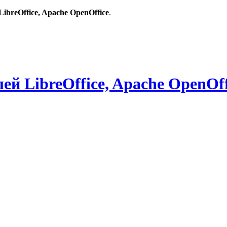
breOffice, Apache OpenOffice
.
й LibreOffice, Apache OpenOff