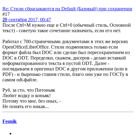
Re: Стили сбрасываются на Default (Базовый) при сохранении
#17
29 сентября 2017, 00:47
После Ctrl+M нужно еще и Ctrl+0 (обычный стиль, Основной
текст) - советую такое сочетание назначить, если его нет.
Работал с 700-страничными документами в этих же версиях
OpenOffice|LibreOffice. Стили подменялись только если
формат файла был DOC или сделан был пересохранением из
DOC в ODT. Переделки, скажем, дисеров - делаю вставкой
неформатированного текста в пустой ODT. Далее -
поглядываем в оригинал DOC в другом приложении (или в
PDF) - и быренько ставим стили, благо они уже по ГОСТу в
самом odt-файле.
Руб. за сто, что Питоньяк
Любит водку и коньяк!
Потому что мне, без оных, -
Не понять его никак...
Feonik