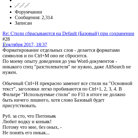
Форумчанин
Сообщения: 2,314
Записан
Re: Стили сбрасываются на Default (Базовый) при сохранении
#28
1 октября 2017, 18:37
Форматирование отдельных слов - делается форматами
символов и по Ctrl+M оно не сбросится.
По моему опыту доведения до ума Word-документов -
никакого спец "разстилевателя" не нужно, даже AltSearch не
нужен.
Обычный Ctrl+H прекрасно заменит все стили на "Основной
текст", заголовки легко пробиваются по Ctrl+1, 2, 3, 4. В
Фильтре "Используемые стили" по F11 в итоге не должно
быть ничего лишнего, хотя слово Базовый будет
присутствовать.
Руб. за сто, что Питоньяк
Любит водку и коньяк!
Потому что мне, без оных, -
Не понять его никак...