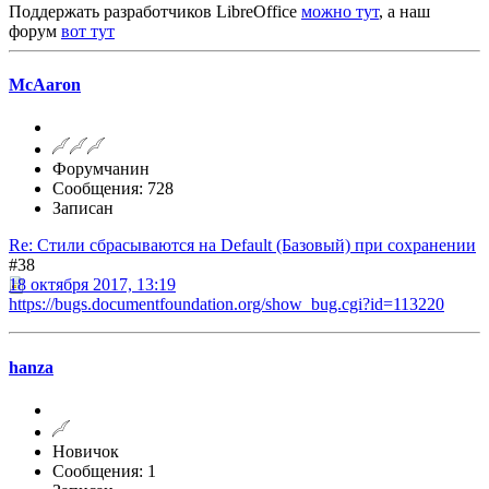
Поддержать разработчиков LibreOffice
можно тут
, а наш
форум
вот тут
McAaron
Форумчанин
Сообщения: 728
Записан
Re: Стили сбрасываются на Default (Базовый) при сохранении
#38
18 октября 2017, 13:19
https://bugs.documentfoundation.org/show_bug.cgi?id=113220
hanza
Новичок
Сообщения: 1