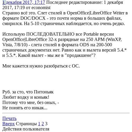
1 декабря 2017, 17:17
Последнее редактирование
: 1 декабря
2017, 17:19 от economist
Странно всё это. Слет стилей в OpenOffice|LibreOffice Writer в
формате DOC/DOCX - это почти норма в больших файлах,
смирился. На 5-10 страничных наблюдается, но очень редко.
Использую ПОСЛЕДОВАТЕЛЬНО все Portable версии
OpenOffice|LibreOffice 32-х разрядные на 250 АРМ (WinXP,
Vista, 7/8/10) - слета стилей в формата ODS на 200-500
страничных документах нет. Равно как и вылета версий 5.4.*
и 5.5.*. Какой вылет - мы же в "продакшене"?
Мне кажется нужно разобраться с ОС.
Руб. за сто, что Питоньяк
Любит водку и коньяк!
Потому что мне, без оных, -
Не понять его никак...
Печать
Вверх
Страницы
1
2
3
Действия пользователя