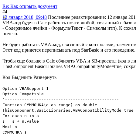
Re: Как открыть документ
#4
12 января 2018, 09:48
Последнее редактирование
: 12 января 201
VBA-rод будет в Calc работать почти любой, связанный с базо
- Содержимое ячейки - Формула/Текст - Символы итп). К сожал
ничего.
Не будет работать VBA-код, связанный с контролами, элемента
Этот код придется переписывать под StarBasic и его поведение.
Чтобы еще больше в Calc cблизить VBA и SB-проекты (код в лист
ThisComponent.BasicLibraries.VBACompatibilityMode=true, сох
Код
Выделить
Развернуть
Option VBASupport 1
Option Compatible
'-----------------------------------------------
Function СУММОЧКА(a as range) as double
ThisComponent.BasicLibraries.VBACompatibilityMode=tru
For each n in a
s = s + n.value
Next n
СУММОЧКА=s