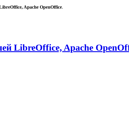
breOffice, Apache OpenOffice
.
й LibreOffice, Apache OpenOff