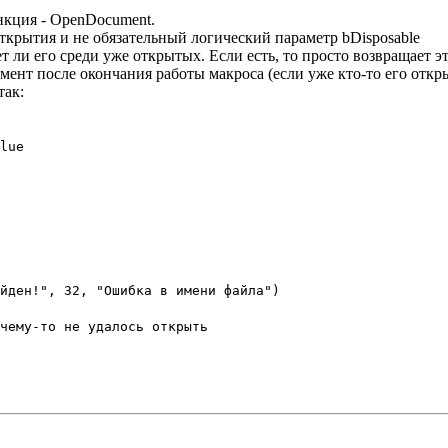
ункция - OpenDocument.
открытия и не обязательный логический параметр bDisposable
 ли его среди уже открытых. Если есть, то просто возвращает эт
умент после окончания работы макроса (если уже кто-то его откры
так:
lue
айден!", 32, "Ошибка в имени файла")
чему-то не удалось открыть