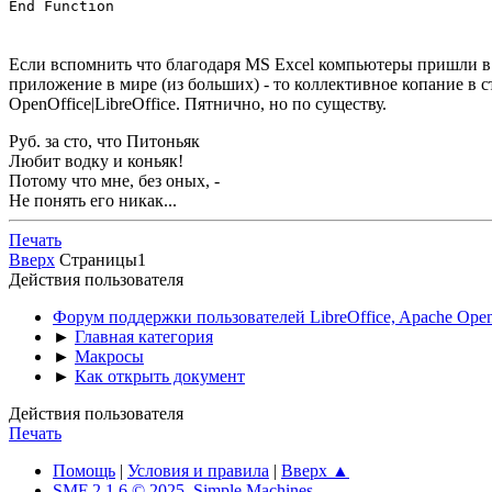
End Function
Если вспомнить что благодаря MS Excel компьютеры пришли в б
приложение в мире (из больших) - то коллективное копание в 
OpenOffice|LibreOffice. Пятнично, но по существу.
Руб. за сто, что Питоньяк
Любит водку и коньяк!
Потому что мне, без оных, -
Не понять его никак...
Печать
Вверх
Страницы
1
Действия пользователя
Форум поддержки пользователей LibreOffice, Apache Open
►
Главная категория
►
Макросы
►
Как открыть документ
Действия пользователя
Печать
Помощь
|
Условия и правила
|
Вверх ▲
SMF 2.1.6 © 2025
,
Simple Machines