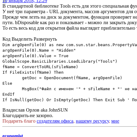
10 января 2018, 12:29
В стандартной библиотеке Tools есть для этого специальная ф
У неё три параметра - URL документа, массив аргументов для 
Прежде чем лезть на диск за документом, функция проверяет нет
пути. bDisposable как раз и показывает - можно ли закрыть док
То есть весь код для открытия файла выглядит приблизительно 
Код
Выделить
Развернуть
Dim argOpenFile(0) as new com.sun.star.beans.PropertyVa
argOpenFile(0).Name = "Hidden"
argOpenFile(0).Value = True
GlobalScope.BasicLibraries.LoadLibrary("Tools")
fName = ConvertToURL(sFileName)
If FileExists(fName) Then
getDoc = OpenDocument(fName, argOpenFile)
Else
MsgBox("Файл с именем '" + sFileName + "' не н
EndIf
If IsNull(getDoc) Or IsEmpty(getDoc) Then Exit Sub ' По
Владислав Орлов aka JohnSUN
Благодарить-не зазорно.
Подарить благо
создателям офиса
,
нашему ресурсу
,
мне
economist