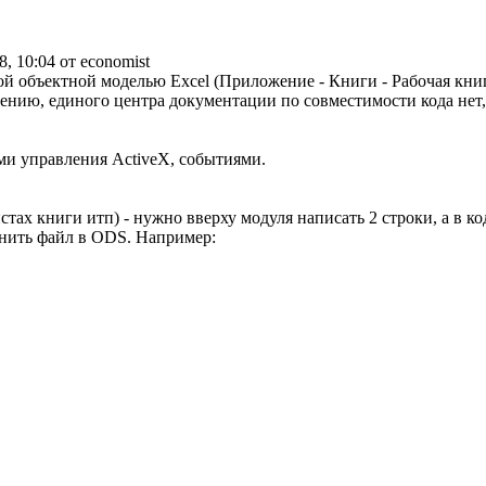
8, 10:04 от economist
вой объектной моделью Excel (Приложение - Книги - Рабочая кни
ению, единого центра документации по совместимости кода нет,
ми управления ActiveX, событиями.
ах книги итп) - нужно вверху модуля написать 2 строки, а в код
ранить файл в ODS. Например:
e