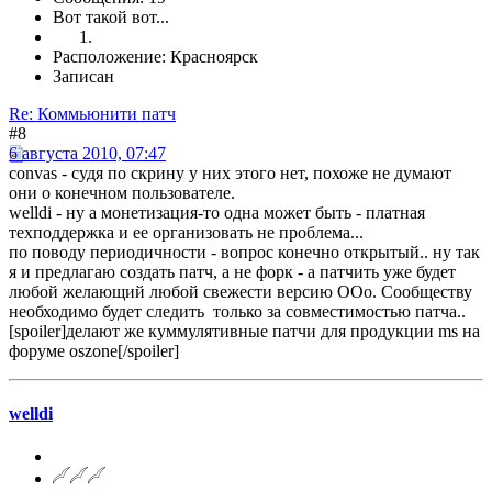
Вот такой вот...
Расположение: Красноярск
Записан
Re: Коммьюнити патч
#8
6 августа 2010, 07:47
convas - судя по скрину у них этого нет, похоже не думают
они о конечном пользователе.
welldi - ну а монетизация-то одна может быть - платная
техподдержка и ее организовать не проблема...
по поводу периодичности - вопрос конечно открытый.. ну так
я и предлагаю создать патч, а не форк - а патчить уже будет
любой желающий любой свежести версию OOo. Сообществу
необходимо будет следить только за совместимостью патча..
[spoiler]делают же куммулятивные патчи для продукции ms на
форуме oszone[/spoiler]
welldi