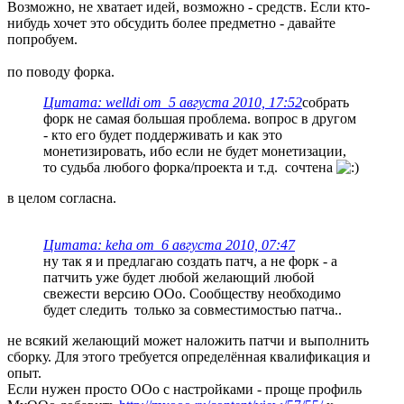
Возможно, не хватает идей, возможно - средств. Если кто-
нибудь хочет это обсудить более предметно - давайте
попробуем.
по поводу форка.
Цитата: welldi от 5 августа 2010, 17:52
собрать
форк не самая большая проблема. вопрос в другом
- кто его будет поддерживать и как это
монетизировать, ибо если не будет монетизации,
то судьба любого форка/проекта и т.д. сочтена
в целом согласна.
Цитата: keha от 6 августа 2010, 07:47
ну так я и предлагаю создать патч, а не форк - а
патчить уже будет любой желающий любой
свежести версию OOo. Сообществу необходимо
будет следить только за совместимостью патча..
не всякий желающий может наложить патчи и выполнить
сборку. Для этого требуется определённая квалификация и
опыт.
Если нужен просто ООо с настройками - проще профиль