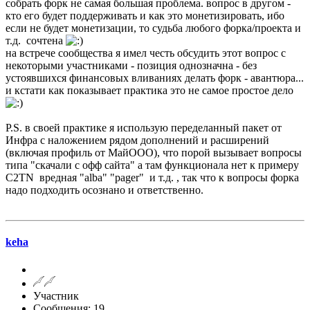
собрать форк не самая большая проблема. вопрос в другом -
кто его будет поддерживать и как это монетизировать, ибо
если не будет монетизации, то судьба любого форка/проекта и
т.д. сочтена
на встрече сообщества я имел честь обсудить этот вопрос с
некоторыми участниками - позиция однозначна - без
устоявшихся финансовых вливаниях делать форк - авантюра...
и кстати как показывает практика это не самое простое дело
P.S. в своей практике я использую переделанный пакет от
Инфра с наложением рядом дополнений и расширений
(включая профиль от МайООО), что порой вызывает вопросы
типа "скачали с офф сайта" а там функционала нет к примеру
C2TN вредная "alba" "pager" и т.д. , так что к вопросы форка
надо подходить осознано и ответственно.
keha
Участник
Сообщения: 19