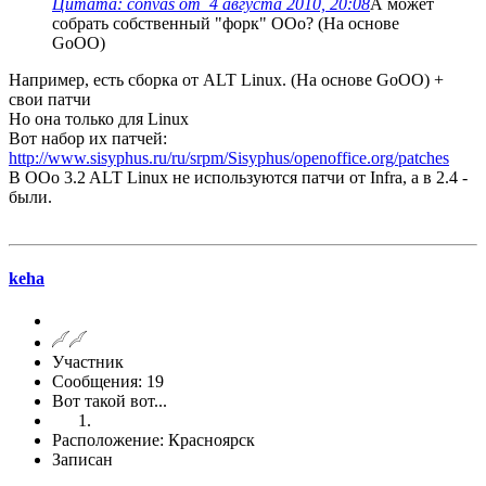
Цитата: convas от 4 августа 2010, 20:08
А может
собрать собственный "форк" ООо? (На основе
GoOO)
Например, есть сборка от ALT Linux. (На основе GoOO) +
свои патчи
Но она только для Linux
Вот набор их патчей:
http://www.sisyphus.ru/ru/srpm/Sisyphus/openoffice.org/patches
В OOo 3.2 ALT Linux не используются патчи от Infra, а в 2.4 -
были.
keha
Участник
Сообщения: 19
Вот такой вот...
Расположение: Красноярск
Записан