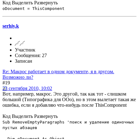
Код
Выделить
Развернуть
oDocument = ThisComponent
serhiy.k
Участник
Сообщения: 27
Записан
Re: Макрос работает в одном документе, я в другом.
Возможно ли?
#19
23 сентября 2010, 10:02
Вот, например, макрос. Это другой, так как тот - слишком
большой (Типографика для ООо), но в этом вылетает такая же
ошибка, если я добавляю что-нибудь после ThisComponent
Код
Выделить
Развернуть
Sub RemoveEmptyParagraphs 'поиск и удаление одиночных
пустых абзацев
Dim oDocument As Object