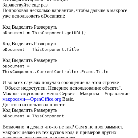
Здравствуйте еще раз.
Попробовал несколько вариантов, чтобы дальше в макросе
уже использовать oDocument:
Код
Выделить
Развернуть
oDocument = ThisComponent.getURL()
Код
Выделить
Развернуть
oDocument = ThisComponent.Title
Код
Выделить
Развернуть
oDocument =
ThisComponent.CurrentController.Frame.Title
И во всех случаях получаю сообщение на этой строчке
"Объект недоступен. Неверное использование объекта".
Макрос запускаю из меню Сервис—Макросы—Управление
макросами—OpenOffice.org
Basic.
До этого использовал просто:
Код
Выделить
Развернуть
oDocument = ThisComponent
Возможно, я делаю что-то не так? Сам я не программист,
макросы делаю из тех кусков кода и примеров других
макросов, что нахожу в интернете.