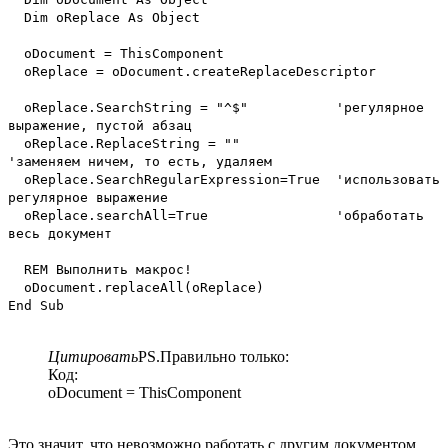
Dim oReplace As Object
oDocument = ThisComponent
oReplace = oDocument.createReplaceDescriptor
oReplace.SearchString = "^$" 'регулярное
выражение, пустой абзац
oReplace.ReplaceString = ""
'заменяем ничем, то есть, удаляем
oReplace.SearchRegularExpression=True 'использовать
регулярное выражение
oReplace.searchAll=True 'обработать
весь документ
REM Выполнить макрос!
oDocument.replaceAll(oReplace)
End Sub
Цитировать
PS.Правильно только:
Код:
oDocument = ThisComponent
Это значит, что невозможно работать с другим документом,