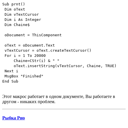
Sub prnt()
Dim oText
Dim vTextCursor
Dim i As Integer
Dim Chaine$
oDocument = ThisComponent
oText = oDocument.Text
vTextCursor = oText.createTextCursor()
For i = 1 To 20000
Chaine=CStr(i) & " "
oText.insertString(vTextCursor, Chaine, TRUE)
Next i
MsgBox "Finished"
End Sub
Этот макрос работает в одном документе, Вы работаете в
другом - никаких проблем.
Рыбка Рио