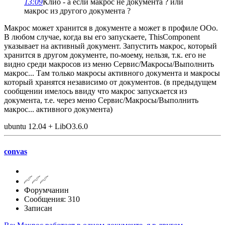
13:09
Клио - а если макрос не документа ? или
макрос из другого документа ?
Макрос может хранится в документе а может в профиле OOo.
В любом случае, когда вы его запускаете, ThisComponent
указывает на активный документ. Запустить макрос, который
хранится в другом документе, по-моему, нельзя, т.к. его не
видно среди макросов из меню Сервис/Макросы/Выполнить
макрос... Там только макросы активного документа и макросы
который хранятся независимо от документов. (в предыдущем
сообщении имелось ввиду что макрос запускается из
документа, т.е. через меню Сервис/Макросы/Выполнить
макрос... активного документа)
ubuntu 12.04 + LibO3.6.0
convas
Форумчанин
Сообщения: 310
Записан