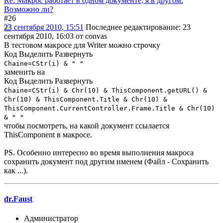
Re: Макрос работает в одном документе, я в другом.
Возможно ли?
#26
23 сентября 2010, 15:51
Последнее редактирование
: 23
сентября 2010, 16:03 от convas
В тестовом макросе для Writer можно строчку
Код
Выделить
Развернуть
Chaine=CStr(i) & " "
заменить на
Код
Выделить
Развернуть
Chaine=CStr(i) & Chr(10) & ThisComponent.getURL() &
Chr(10) & ThisComponent.Title & Chr(10) &
ThisComponent.CurrentController.Frame.Title & Chr(10)
& " "
чтобы посмотреть, на какой документ ссылается
ThisComponent в макросе.
PS. Особенно интересно во время выполнения макроса
сохранить документ под другим именем (Файл - Сохранить
как ...).
dr.Faust
Администратор