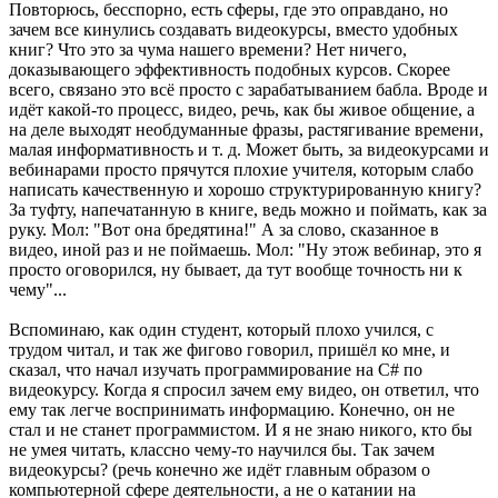
Повторюсь, бесспорно, есть сферы, где это оправдано, но
зачем все кинулись создавать видеокурсы, вместо удобных
книг? Что это за чума нашего времени? Нет ничего,
доказывающего эффективность подобных курсов. Скорее
всего, связано это всё просто с зарабатыванием бабла. Вроде и
идёт какой-то процесс, видео, речь, как бы живое общение, а
на деле выходят необдуманные фразы, растягивание времени,
малая информативность и т. д. Может быть, за видеокурсами и
вебинарами просто прячутся плохие учителя, которым слабо
написать качественную и хорошо структурированную книгу?
За туфту, напечатанную в книге, ведь можно и поймать, как за
руку. Мол: "Вот она бредятина!" А за слово, сказанное в
видео, иной раз и не поймаешь. Мол: "Ну этож вебинар, это я
просто оговорился, ну бывает, да тут вообще точность ни к
чему"...
Вспоминаю, как один студент, который плохо учился, с
трудом читал, и так же фигово говорил, пришёл ко мне, и
сказал, что начал изучать программирование на C# по
видеокурсу. Когда я спросил зачем ему видео, он ответил, что
ему так легче воспринимать информацию. Конечно, он не
стал и не станет программистом. И я не знаю никого, кто бы
не умея читать, классно чему-то научился бы. Так зачем
видеокурсы? (речь конечно же идёт главным образом о
компьютерной сфере деятельности, а не о катании на