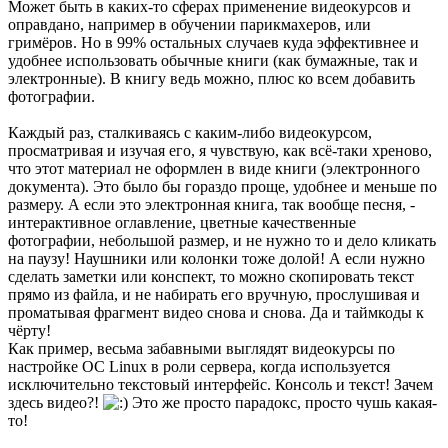
Может быть в каких-то сферах применение видеокурсов и
оправдано, например в обучении парикмахеров, или
гримёров. Но в 99% остальных случаев куда эффективнее и
удобнее использовать обычные книги (как бумажные, так и
электронные). В книгу ведь можно, плюс ко всем добавить
фотографии.
Каждый раз, сталкиваясь с каким-либо видеокурсом,
просматривая и изучая его, я чувствую, как всё-таки хреново,
что этот материал не оформлен в виде книги (электронного
документа). Это было бы гораздо проще, удобнее и меньше по
размеру. А если это электронная книга, так вообще песня, -
интерактивное оглавление, цветные качественные
фотографии, небольшой размер, и не нужно то и дело кликать
на паузу! Наушники или колонки тоже долой! А если нужно
сделать заметки или конспект, то можно скопировать текст
прямо из файла, и не набирать его вручную, прослушивая и
проматывая фрагмент видео снова и снова. Да и таймкоды к
чёрту!
Как пример, весьма забавными выглядят видеокурсы по
настройке ОС Linux в роли сервера, когда используется
исключительно текстовый интерфейс. Консоль и текст! Зачем
здесь видео?!
Это же просто парадокс, просто чушь какая-
то!