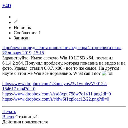
E4D
Новичок
Сообщения: 1
Записан
Проблема определения положения курсора \ отрисовки окна
22 января 2019, 15:15
Здравствуйте. Имею свежую Win 10 LTSB x64, поставил
6.1.4.2 x64. Получил проблему, которая показана на видео и на
фото. Удалял, ставил 6.0.7, х86 - все то же самое. На другом
ноуте с этой же Win все нормально. What can I do?
https://www.dropbox.com/s/8omcyos23v1wmhs/V90122-
154617.mp4?dl=0
https://www.dropbox.com/s/zsd8xpu758w7o1r/11.png?dl=0
https://www.dropbox.com/s/t4dw6f1tq9oac12/22.png?dl=0
Печать
Вверх
Страницы
1
Действия пользователя