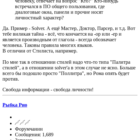
человеку, отвечает на вопрос "Кто?" Кто-нибудь
встречался в ПО общего пользования, где
диалоговые окна, панели и прочие носят
личностный характер?
Да. Пример - Solver. А ещё Мастер, Доктор, Парсер, и т.д. Вот
тебе виликая тайна - всё, что кончается на -ор или -ер и
является производным от глагола - всегда обозначает
человека. Таковы правила многих языков.
В отличии от Стилиста, например.
По мне так в отношении стилей надо что-то типа "Палитра
стилей", а в отношении solver'а в этом случае не ясно. Больше
всего бы подошло просто "Поллитра", но Рома опять будет
против.
Свобода информации - свобода личности!
Рыбка Рио
Форумчанин
Сообщения: 1,689