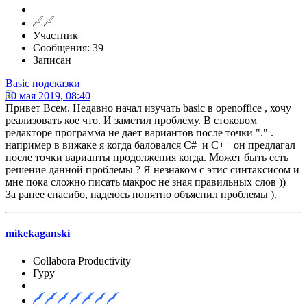
Участник
Сообщения: 39
Записан
Basic подсказки
30 мая 2019, 08:40
Привет Всем. Недавно начал изучать basic в openoffice , хочу
реализовать кое что. И заметил проблему. В стоковом
редакторе программа не дает вариантов после точки "." .
например в вижаке я когда баловался C# и С++ он предлагал
после точки варианты продолжения когда. Может быть есть
решение данной проблемы ? Я незнаком с этис синтаксисом и
мне пока сложно писать макрос не зная правильных слов ))
За ранее спасибо, надеюсь понятно объяснил проблемы ).
mikekaganski
Collabora Productivity
Гуру