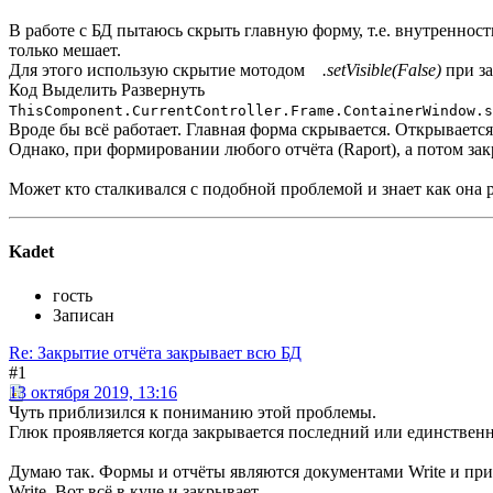
В работе с БД пытаюсь скрыть главную форму, т.е. внутренност
только мешает.
Для этого использую скрытие мотодом
.setVisible(False)
при за
Код
Выделить
Развернуть
ThisComponent.CurrentController.Frame.ContainerWindow.s
Вроде бы всё работает. Главная форма скрывается. Открываетс
Однако, при формировании любого отчёта (Raport), а потом зак
Может кто сталкивался с подобной проблемой и знает как она 
Kadet
гость
Записан
Re: Закрытие отчёта закрывает всю БД
#1
13 октября 2019, 13:16
Чуть приблизился к пониманию этой проблемы.
Глюк проявляется когда закрывается последний или единственн
Думаю так. Формы и отчёты являются документами Write и при 
Write. Вот всё в куче и закрывает.