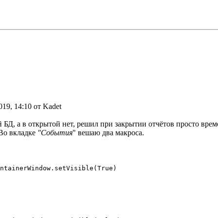
019, 14:10 от Kadet
 БД, а в открытой нет, решил при закрытии отчётов просто врем
 Во вкладке
"События
" вешаю два макроса.
ntainerWindow.setVisible(True)