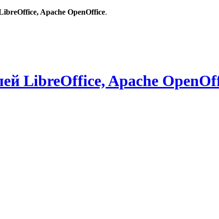
breOffice, Apache OpenOffice
.
й LibreOffice, Apache OpenOff