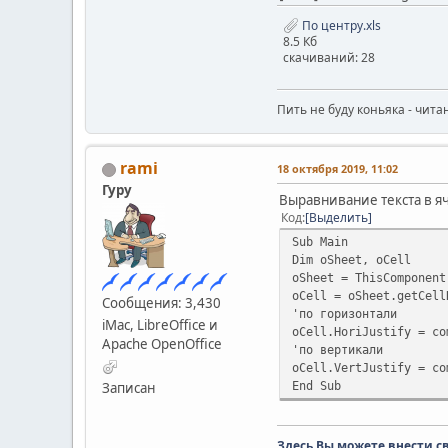
По центру.xls
8.5 Кб
скачиваний: 28
Пить не буду коньяка - чита
rami
18 октября 2019, 11:02
Гуру
Выравнивание текста в я
Код
Выделить
Sub Main
Dim oSheet, oCell
oSheet = ThisComponen
oCell = oSheet.getCell
Сообщения: 3,430
'по горизонтали
iMac, LibreOffice и
oCell.HoriJustify = c
Apache OpenOffice
'по вертикали
oCell.VertJustify = c
End Sub
Записан
Здесь Вы можете внести с