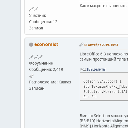
Как в макросе выровнять 
Участник
Сообщения: 12
Записан
economist
18 октября 2019, 10:51
LibreOffice 6.3 неплохо 
самый простейший типа т
Форумчанин
Сообщения: 2,419
Код
Выделить
Option VBASupport 1
Расположение: Кавказ
Sub ТекущуюЯчейку_ПоЦе
Записан
Selection.HorizontalAl
End Sub
Вместо Selection можно ук
[B3:B10].HorizontalAlignme
[ИМЯ].HorizontalAlignment