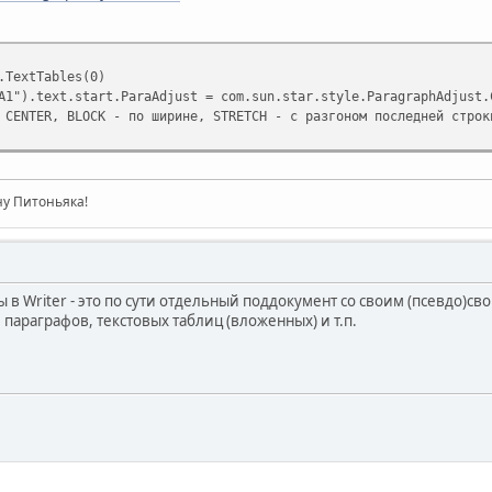
.TextTables(0)
A1").text.start.ParaAdjust = com.sun.star.style.ParagraphAdjust.
 CENTER, BLOCK - по ширине, STRETCH - с разгоном последней строк
ну Питоньяка!
 в Writer - это по сути отдельный поддокумент со своим (псевдо)сво
 параграфов, текстовых таблиц (вложенных) и т.п.