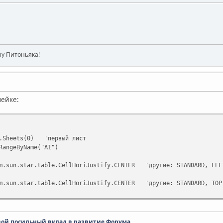
ну Питоньяка!
чейке:
t.Sheets(0) 'первый лист
RangeByName("A1")
om.sun.star.table.CellHoriJustify.CENTER 'другие: STANDARD, LEF
om.sun.star.table.CellHoriJustify.CENTER 'другие: STANDARD, TOP
вой посильный вклад в развитие Форума