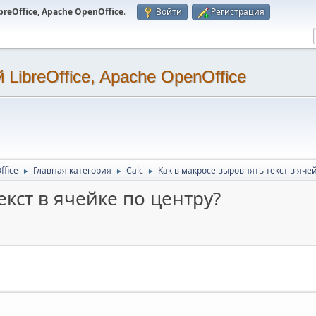
eOffice, Apache OpenOffice
.
Войти
Регистрация
LibreOffice, Apache OpenOffice
ffice
Главная категория
Calc
Как в макросе выровнять текст в яче
►
►
►
екст в ячейке по центру?