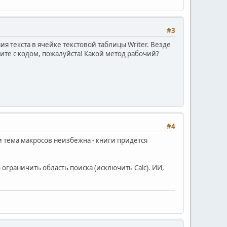
#3
я текста в ячейке текстовой таблицы Writer. Везде
ите с кодом, пожалуйста! Какой метод рабочий?
#4
ли тема макросов неизбежна - книги придется
граничить область поиска (исключить Calc). ИИ,