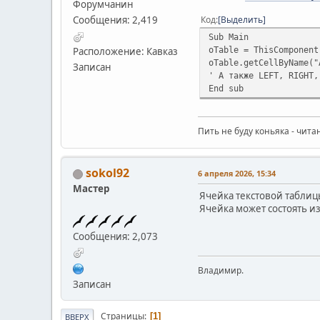
Форумчанин
Сообщения: 2,419
Код
Выделить
Sub Main
oTable = ThisComponent
Расположение: Кавказ
oTable.getCellByName("
Записан
' А также LEFT, RIGHT,
End sub
Пить не буду коньяка - чита
sokol92
6 апреля 2026, 15:34
Мастер
Ячейка текстовой таблицы
Ячейка может состоять из
Сообщения: 2,073
Владимир.
Записан
Страницы
1
ВВЕРХ