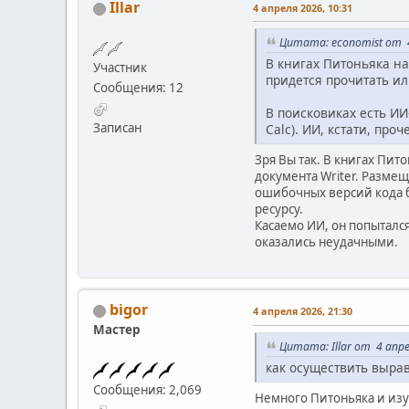
Illar
4 апреля 2026, 10:31
Цитата: economist от 4
В книгах Питоньяка на
Участник
придется прочитать ил
Сообщения: 12
В поисковиках есть ИИ
Записан
Calc). ИИ, кстати, про
Зря Вы так. В книгах Пит
документа Writer. Разме
ошибочных версий кода б
ресурсу.
Касаемо ИИ, он попыталс
оказались неудачными.
bigor
4 апреля 2026, 21:30
Мастер
Цитата: Illar от 4 апре
как осуществить вырав
Сообщения: 2,069
Немного Питоньяка и изу