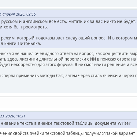
 апреля 2026, 09:56
 русском и английском все есть. Читать их за вас никто не будет
и хотя бы просмотреть.
-режим, который подсказывает следующий вопрос. И в котором 
чел книги Питоньяка.
оньяка я не нашёл очевидного ответа на вопрос, как осуществить вы
щать здесь листинги длительной переписки с ИИ в поисках ответа н
удет некорректно для этого форума. Я не смог найти решение и вс
я сперва применить методы Calc, затем через стиль ячейки и через
ля 2026, 10:31
нивание текста в ячейке текстовой таблицы документа Writer
чения свойств ячейки текстовой таблицы получился такой вариант