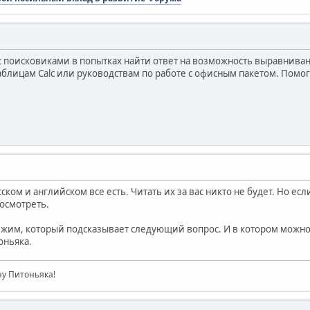
 поисковиками в попытках найти ответ на возможность выравнивани
аблицам Calc или руководствам по работе с офисным пакетом. Помог
сском и английском все есть. Читать их за вас никто не будет. Но ес
росмотреть.
ежим, который подсказывает следующий вопрос. И в котором можно о
оньяка.
ну Питоньяка!