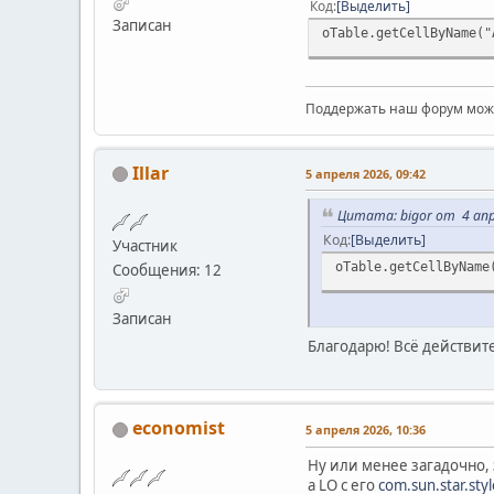
Код
Выделить
Записан
oTable.getCellByName("
Поддержать наш форум мо
Illar
5 апреля 2026, 09:42
Цитата: bigor от 4 апр
Код
Выделить
Участник
oTable.getCellByName
Сообщения: 12
Записан
Благодарю! Всё действит
economist
5 апреля 2026, 10:36
Ну или менее загадочно, 
а LO с его
com.sun.star.sty