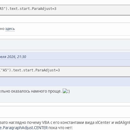
A5").text.start.ParaAdjust=3
жно
здесь
еля 2026, 21:30
("A5").text.start.ParaAdjust=3
ельно оказалось намного проще.
зато наглядно почему VBA с его константами вида xlCenter и wdAlig
le.ParagraphAdjust.CENTER
пока что нет: