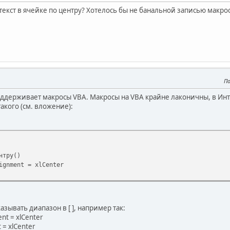
текст в ячейке по центру? Хотелось бы не банальной записью макро
По
поддерживает макросы VBA. Макросы на VBA крайне лаконичны, в Инт
акого (см. вложение):
нтру()
ignment = xlCenter
азывать диапазон в [ ], например так:
nt = xlCenter
 = xlCenter