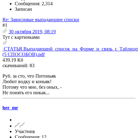
Сообщения: 2,314
Записан
Re: Зависимые выпадающие списки
#1
30 октября 2019, 08:19
Тут с картинками
СТАТЬЯ.Выпадающий_список_на_Форме_и_связь_с_Таблице
(5 СПОСОБОВ).pdf
439.19 Кб
скачиваний: 83
Руб. за сто, что Питоньяк
Любит водку и коньяк!
Потому что мне, без оных, -
Не понять его никак...
her_mr
Участник
Сообщения: 12