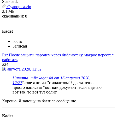
Standard.
Cyanopica.zip
2.1 МБ
скачиваний: 8
Kadet
гость
Записан
Re: После защиты паролем через библиотеку, макрос перестал
работать
#24
16 августа 2020, 12:32
Цитата: mikekaganski от 16 августа 2020,
12:27
Разве я писал "с анализом"? достаточно
просто написать "вот вам документ; если я делаю
вот так, то вот тут болит".
Хорошо. Я запощу на багзиле сообщение.
Kadet