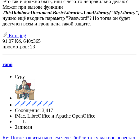
Это так и должно быть, или я чего-то неправильно делаю?
Может при вызове функции
ThisDatabaseDocument.BasicLibraries.LoadLibrary("MyLibrary"
нужно ещё вводить параметр "Password"? Но тогда он будет
доступен всем и грош цена такой защите.
Error.jpg
91.07 Кб, 640x365
просмотров: 23
rami
Гуру
Сообщения: 3,417
iMac, LibreOffice и Apache OpenOffice
Записан
Re: После защиты паролем через библиотеку, макрос перестал