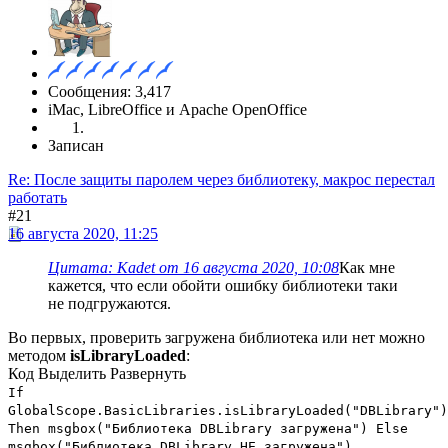
Сообщения: 3,417
iMac, LibreOffice и Apache OpenOffice
Записан
Re: После защиты паролем через библиотеку, макрос перестал
работать
#21
16 августа 2020, 11:25
Цитата: Kadet от 16 августа 2020, 10:08
Как мне
кажется, что если обойти ошибку библиотеки таки
не подгружаются.
Во первых, проверить загружена библиотека или нет можно
методом
isLibraryLoaded
:
Код
Выделить
Развернуть
If
GlobalScope.BasicLibraries.isLibraryLoaded("DBLibrary")
Then msgbox("Библиотека DBLibrary загружена") Else
msgbox("Библиотека DBLibrary НЕ загружена")