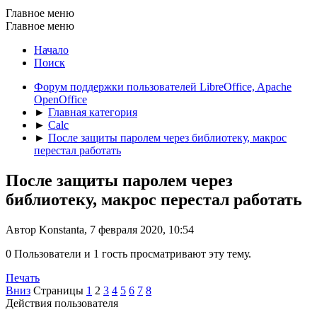
Главное меню
Главное меню
Начало
Поиск
Форум поддержки пользователей LibreOffice, Apache
OpenOffice
►
Главная категория
►
Calc
►
После защиты паролем через библиотеку, макрос
перестал работать
После защиты паролем через
библиотеку, макрос перестал работать
Автор Konstanta, 7 февраля 2020, 10:54
0 Пользователи и 1 гость просматривают эту тему.
Печать
Вниз
Страницы
1
2
3
4
5
6
7
8
Действия пользователя