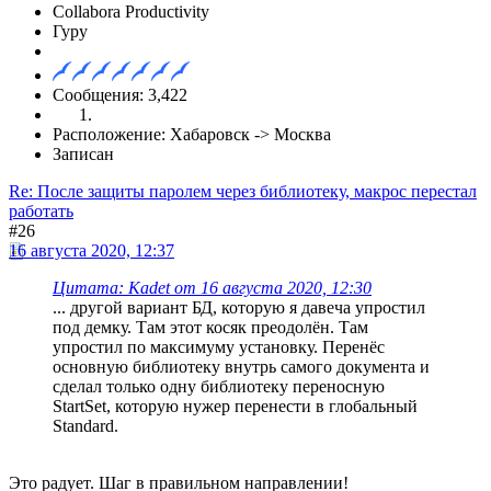
Collabora Productivity
Гуру
Сообщения: 3,422
Расположение: Хабаровск -> Москва
Записан
Re: После защиты паролем через библиотеку, макрос перестал
работать
#26
16 августа 2020, 12:37
Цитата: Kadet от 16 августа 2020, 12:30
... другой вариант БД, которую я давеча упростил
под демку. Там этот косяк преодолён. Там
упростил по максимуму установку. Перенёс
основную библиотеку внутрь самого документа и
сделал только одну библиотеку переносную
StartSet, которую нужер перенести в глобальный
Standard.
Это радует. Шаг в правильном направлении!