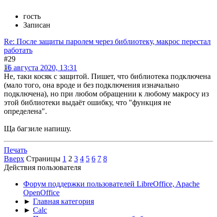
гость
Записан
Re: После защиты паролем через библиотеку, макрос перестал
работать
#29
16 августа 2020, 13:31
Не, таки косяк с защитой. Пишет, что библиотека подключена
(мало того, она вроде и без подключения изначально
подключена), но при любом обращении к любому макросу из
этой библиотеки выдаёт ошибку, что "функция не
определена".
Ща багзиле напишу.
Печать
Вверх
Страницы
1
2
3
4
5
6
7
8
Действия пользователя
Форум поддержки пользователей LibreOffice, Apache
OpenOffice
►
Главная категория
►
Calc