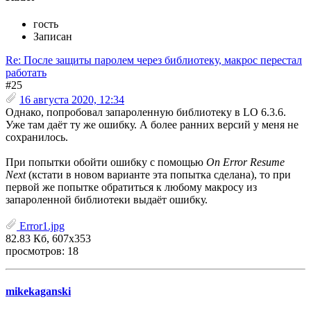
гость
Записан
Re: После защиты паролем через библиотеку, макрос перестал
работать
#25
16 августа 2020, 12:34
Однако, попробовал запароленную библиотеку в LO 6.3.6.
Уже там даёт ту же ошибку. А более ранних версий у меня не
сохранилось.
При попытки обойти ошибку с помощью
On Error Resume
Next
(кстати в новом варианте эта попытка сделана), то при
первой же попытке обратиться к любому макросу из
запароленной библиотеки выдаёт ошибку.
Error1.jpg
82.83 Кб, 607x353
просмотров: 18
mikekaganski