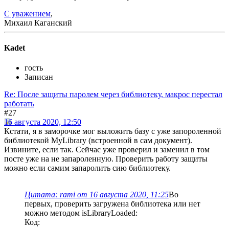
С уважением
,
Михаил Каганский
Kadet
гость
Записан
Re: После защиты паролем через библиотеку, макрос перестал
работать
#27
16 августа 2020, 12:50
Кстати, я в заморочке мог выложить базу с уже запороленной
библиотекой MyLibrary (встроенной в сам документ).
Извините, если так. Сейчас уже проверил и заменил в том
посте уже на не запароленную. Проверить работу защиты
можно если самим запаролить сию библиотеку.
Цитата: rami от 16 августа 2020, 11:25
Во
первых, проверить загружена библиотека или нет
можно методом isLibraryLoaded:
Код: