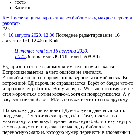
гость
Записан
Re: После защиты паролем через библиотеку, макрос перестал
работать
#23
16 августа 2020, 12:30
Последнее редактирование
: 16
августа 2020, 12:46 от Kadet
Цитата: rami от 16 августа 2020,
11:25
Ошибочный ЛОГИН или ПАРОЛЬ.
Ну, признаться, не слишком внимательно вчитывался.
Вопросики заметил, а чего ошибка не вчитался.
А ошибка логина и пароля, это наверное таки мой косяк. Во
встроенной БД пароль не спрашивается. Берёт от балды что-то
и продолжает работать. Это у меня, на Win так, поэтому я и не
стал морочиться с этим косяком, хотя он подразумевался. А у
вас, если не ошибаюсь МАС, возможно что-то и по другому.
Ща выложу другой вариант БД, которую я давеча упростил
под демку. Там этот косяк преодолён. Там упростил по
максимуму установку. Перенёс основную библиотеку внутрь
самого документа и сделал только одну библиотеку
переносную StartSet, которую нужер перенести в глобальный