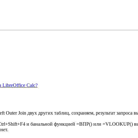
 LibreOffice Calc?
t Outer Join двух других таблиц, сохраняем, результат запроса вы
 Ctrl+Shift+F4 и банальной функцией =ВПР() или =VLOOKUP() вы
нет.