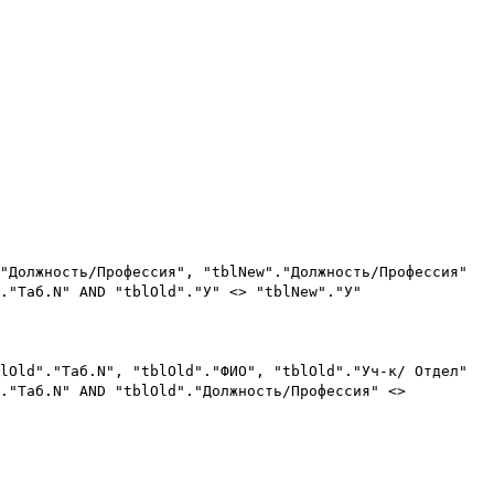
"Должность/Профессия", "tblNew"."Должность/Профессия"
."Таб.N" AND "tblOld"."У" <> "tblNew"."У"
lOld"."Таб.N", "tblOld"."ФИО", "tblOld"."Уч-к/ Отдел"
"."Таб.N" AND "tblOld"."Должность/Профессия" <>