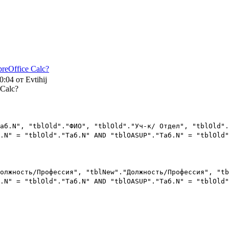
reOffice Calc?
0:04 от Evtihij
 Calc?
аб.N", "tblOld"."ФИО", "tblOld"."Уч-к/ Отдел", "tblOld".
.N" = "tblOld"."Таб.N" AND "tblOASUP"."Таб.N" = "tblOld"
олжность/Профессия", "tblNew"."Должность/Профессия", "tb
.N" = "tblOld"."Таб.N" AND "tblOASUP"."Таб.N" = "tblOld