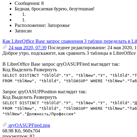
Сообщения: 8
Бедная, бросаемая бурею, безутешная!
Расположение: Запорожье
Записан
Как LibreOffice Base запрос сравнения 3 таблиц переделать в Lib
24 мая 2020, 07:39
Последнее редактирование
: 24 мая 2020, 1
Доброе утро, подскажите, как сравнить 3 таблицы в LibreOffice
В LibreOffice Base запрос qryOASUPFired выглядит так:
Код
Выделить
Развернуть
SELECT DISTINCT "tblOld"."У", "tblNew"."У", "tblOld"."Т
FROM "tblNew", "tblOld", "tblOASUP" WHERE "tblNew"."Таб
Запрос qryOASUPPosition выглядит так:
Код
Выделить
Развернуть
SELECT DISTINCT "tblOld"."У", "tblNew"."У", "tblOld"."Д
FROM "tblNew", "tblOld", "tblOASUP" WHERE "tblNew"."Таб
"tblNew"."Должность/Профессия"
qryOASUPFired.png
68.98 Кб, 960x704
просмотров: 82