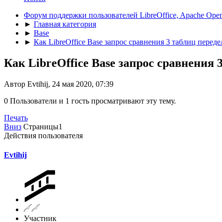
Форум поддержки пользователей LibreOffice, Apache Open
►
Главная категория
►
Base
►
Как LibreOffice Base запрос сравнения 3 таблиц передел
Как LibreOffice Base запрос сравнения 3
Автор Evtihij, 24 мая 2020, 07:39
0 Пользователи и 1 гость просматривают эту тему.
Печать
Вниз
Страницы
1
Действия пользователя
Evtihij
Участник