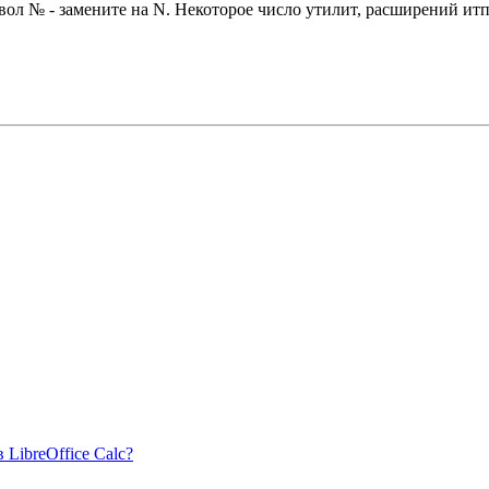
вол № - замените на N. Некоторое число утилит, расширений итп
 LibreOffice Calc?