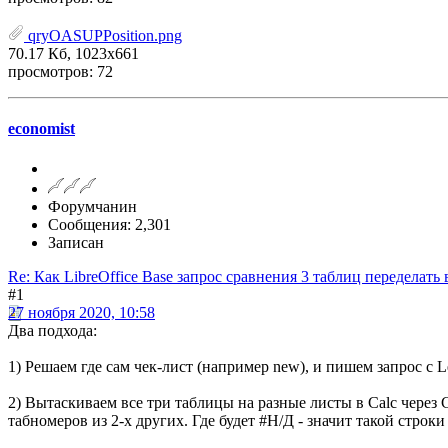
qryOASUPPosition.png
70.17 Кб, 1023x661
просмотров: 72
economist
Форумчанин
Сообщения: 2,301
Записан
Re: Как LibreOffice Base запрос сравнения 3 таблиц переделать в
#1
27 ноября 2020, 10:58
Два подхода:
1) Решаем где сам чек-лист (например new), и пишем запрос с Lef
2) Вытаскиваем все три таблицы на разные листы в Calc через
табномеров из 2-х других. Где будет #Н/Д - значит такой строки 