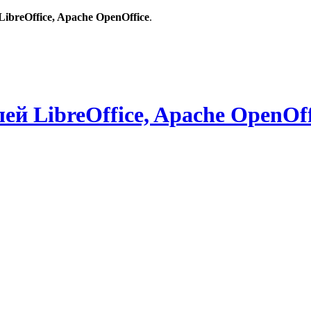
breOffice, Apache OpenOffice
.
й LibreOffice, Apache OpenOff