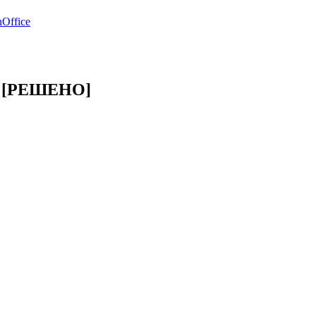
Office
и" [РЕШЕНО]