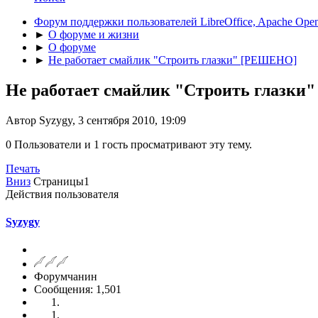
Форум поддержки пользователей LibreOffice, Apache Open
►
О форуме и жизни
►
О форуме
►
Не работает смайлик "Строить глазки" [РЕШЕНО]
Не работает смайлик "Строить глазк
Автор Syzygy, 3 сентября 2010, 19:09
0 Пользователи и 1 гость просматривают эту тему.
Печать
Вниз
Страницы
1
Действия пользователя
Syzygy
Форумчанин
Сообщения: 1,501