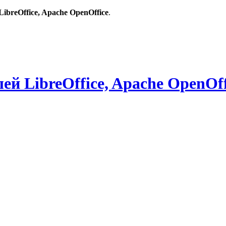
breOffice, Apache OpenOffice
.
й LibreOffice, Apache OpenOff