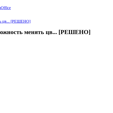
Office
ть цв... [РЕШЕНО]
зможность менять цв... [РЕШЕНО]