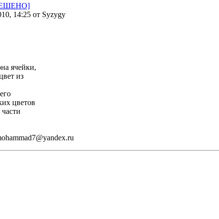
 [РЕШЕНО]
010, 14:25 от Syzygy
она ячейки,
цвет из
его
ких цветов
 части
 mohammad7@yandex.ru