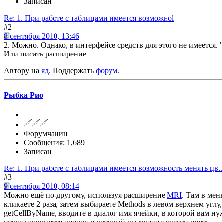
Записан
Re: 1. При работе с таблицами имеется возможноl
#2
8 сентября 2010, 13:46
2. Можно. Однако, в интерфейсе средств для этого не имеется. 
Или писать расширение.
Автору на
яд
. Поддержать
форум
.
Рыбка Рио
Форумчанин
Сообщения: 1,689
Записан
Re: 1. При работе с таблицами имеется возможность менять цв
#3
9 сентября 2010, 08:14
Можно ещё по-другому, используя расширение
MRI
. Там в ме
кликаете 2 раза, затем выбираете Methods в левом верхнем углу
getCellByName, вводите в диалог имя ячейки, в которой вам нуж
итоге получается диалог, в который вы можете ввести цвет: