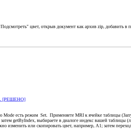
"Подсмотреть" цвет, открыв документ как архив zip, добавить в п
... [РЕШЕНО]
ню Mode есть режим Set. Применяете MRI к ячейке таблицы (Запу
, затем getByIndex, выбираете в диалоге индекс вашей таблицы (л
но изменить или скопировать цвет, например, A1; затем переходи