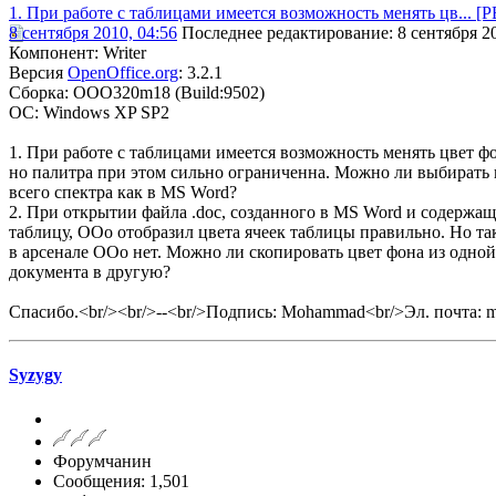
1. При работе с таблицами имеется возможность менять цв...
8 сентября 2010, 04:56
Последнее редактирование
: 8 сентября 2
Компонент: Writer
Версия
OpenOffice.org
: 3.2.1
Сборка: OOO320m18 (Build:9502)
ОС: Windows XP SP2
1. При работе с таблицами имеется возможность менять цвет ф
но палитра при этом сильно ограниченна. Можно ли выбирать 
всего спектра как в MS Word?
2. При открытии файла .doc, созданного в MS Word и содержащ
таблицу, OOo отобразил цвета ячеек таблицы правильно. Но та
в арсенале OOo нет. Можно ли скопировать цвет фона из одной
документа в другую?
Спасибо.<br/><br/>--<br/>Подпись: Mohammad<br/>Эл. почта:
Syzygy
Форумчанин
Сообщения: 1,501