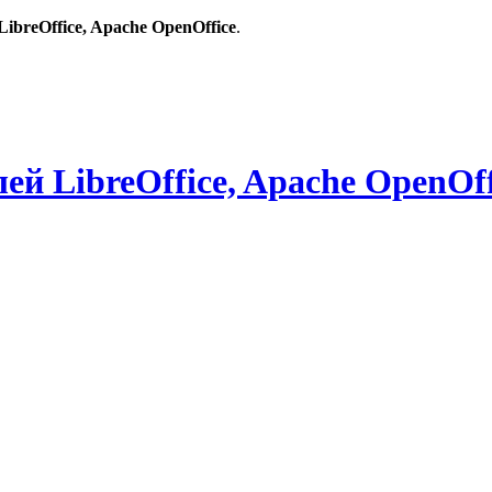
breOffice, Apache OpenOffice
.
й LibreOffice, Apache OpenOff