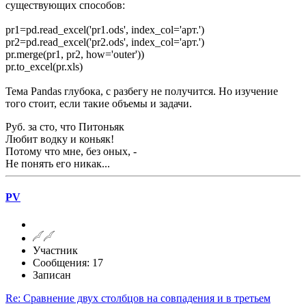
существующих способов:
pr1=pd.read_excel('pr1.ods', index_col='арт.')
pr2=pd.read_excel('pr2.ods', index_col='арт.')
pr.merge(pr1, pr2, how='outer'))
pr.to_excel(pr.xls)
Тема Pandas глубока, с разбегу не получится. Но изучение
того стоит, если такие объемы и задачи.
Руб. за сто, что Питоньяк
Любит водку и коньяк!
Потому что мне, без оных, -
Не понять его никак...
PV
Участник
Сообщения: 17
Записан
Re: Сравнение двух столбцов на совпадения и в третьем