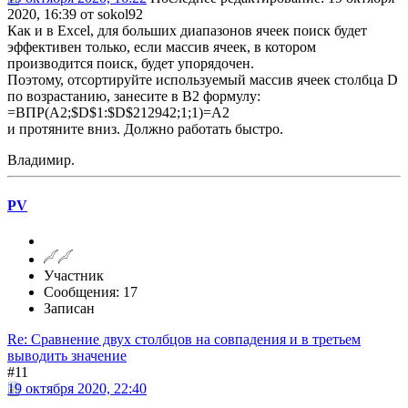
2020, 16:39 от sokol92
Как и в Excel, для больших диапазонов ячеек поиск будет
эффективен только, если массив ячеек, в котором
производится поиск, будет упорядочен.
Поэтому, отсортируйте используемый массив ячеек столбца D
по возрастанию, занесите в B2 формулу:
=ВПР(A2;$D$1:$D$212942;1;1)=A2
и протяните вниз. Должно работать быстро.
Владимир.
PV
Участник
Сообщения: 17
Записан
Re: Сравнение двух столбцов на совпадения и в третьем
выводить значение
#11
19 октября 2020, 22:40