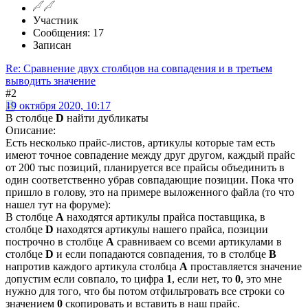
Участник
Сообщения: 17
Записан
Re: Сравнение двух столбцов на совпадения и в третьем
выводить значение
#2
19 октября 2020, 10:17
В столбце
D
найти дубликаты
Описание:
Есть несколько прайс-листов, артикулы которые там есть
имеют точное совпадение между друг другом, каждый прайс
от 200 тыс позиций, планируется все прайсы объединить в
один соответственно убрав совпадающие позиции. Пока что
пришло в голову, это на примере выложенного файла (то что
нашел тут на форуме):
В столбце
А
находятся артикулы прайса поставщика, в
столбце
D
находятся артикулы нашего прайса, позиции
построчно в столбце
А
сравниваем со всеми артикулами в
столбце
D
и если попадаются совпадения, то в столбце
В
напротив каждого артикула столбца
А
проставляется значение
допустим если совпало, то цифра
1
, если нет, то
0
, это мне
нужно для того, что бы потом отфильтровать все строки со
значением
0
скопировать и вставить в наш прайс.