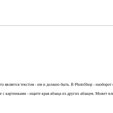
то является текстом - им и должно быть. В PhotoShop - наоборот (
аце с картинками - ищите края абзаца из других абзацев. Может 