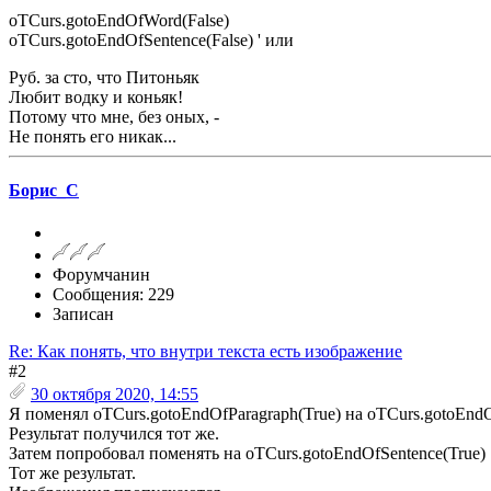
oTCurs.gotoEndOfWord(False)
oTCurs.gotoEndOfSentence(False) ' или
Руб. за сто, что Питоньяк
Любит водку и коньяк!
Потому что мне, без оных, -
Не понять его никак...
Борис_С
Форумчанин
Сообщения: 229
Записан
Re: Как понять, что внутри текста есть изображение
#2
30 октября 2020, 14:55
Я поменял oTCurs.gotoEndOfParagraph(True) на oTCurs.gotoEnd
Результат получился тот же.
Затем попробовал поменять на oTCurs.gotoEndOfSentence(True)
Тот же результат.