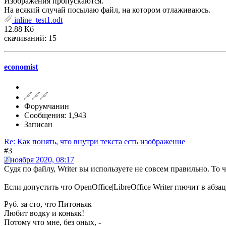
Изображения пропускаются.
На всякий случай посылаю файл, на котором отлаживаюсь.
inline_test1.odt
12.88 Кб
скачиваний: 15
economist
Форумчанин
Сообщения: 1,943
Записан
Re: Как понять, что внутри текста есть изображение
#3
2 ноября 2020, 08:17
Судя по файлу, Writer вы используете не совсем правильно. То ч
Если допустить что OpenOffice|LibreOffice Writer глючит в абз
Руб. за сто, что Питоньяк
Любит водку и коньяк!
Потому что мне, без оных, -