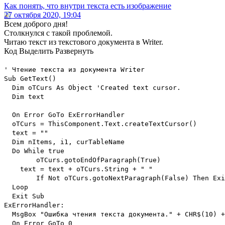
Как понять, что внутри текста есть изображение
27 октября 2020, 19:04
Всем доброго дня!
Столкнулся с такой проблемой.
Читаю текст из текстового документа в Writer.
Код
Выделить
Развернуть
' Чтение текста из документа Writer
Sub GetText()
Dim oTCurs As Object 'Created text cursor.
Dim text
On Error GoTo ExErrorHandler
oTCurs = ThisComponent.Text.createTextCursor()
text = ""
Dim nItems, i1, curTableName
Do While true
oTCurs.gotoEndOfParagraph(True)
text = text + oTCurs.String + " "
If Not oTCurs.gotoNextParagraph(False) Then 
Loop
Exit Sub
ExErrorHandler:
MsgBox "Ошибка чтения текста документа." + CHR$(10)
On Error GoTo 0