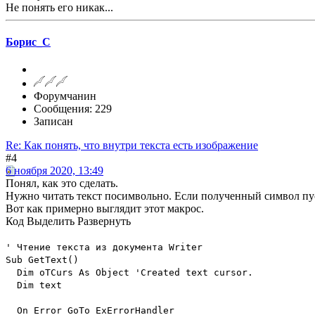
Не понять его никак...
Борис_С
Форумчанин
Сообщения: 229
Записан
Re: Как понять, что внутри текста есть изображение
#4
6 ноября 2020, 13:49
Понял, как это сделать.
Нужно читать текст посимвольно. Если полученный символ пуст
Вот как примерно выглядит этот макрос.
Код
Выделить
Развернуть
' Чтение текста из документа Writer
Sub GetText()
Dim oTCurs As Object 'Created text cursor.
Dim text
On Error GoTo ExErrorHandler