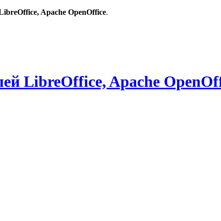
breOffice, Apache OpenOffice
.
й LibreOffice, Apache OpenOff