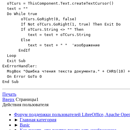
oTCurs = ThisComponent.Text.createTextCursor()
text = ""
Do While true
oTCurs.GoRight(0, false)
If Not oTCurs.GoRight(1, true) Then Exit Do
If oTCurs.String <> "" Then
text = text + oTCurs.String
Else
text = text + " " 'изображение
EndIf
Loop
Exit Sub
ExErrorHandler:
MsgBox "Ошибка чтения текста документа." + CHR$(10)
On Error GoTo 0
End Sub
Печать
Вверх
Страницы
1
Действия пользователя
Форум поддержки пользователей LibreOffice, Apache Open
►
Главная категория
►
Basic