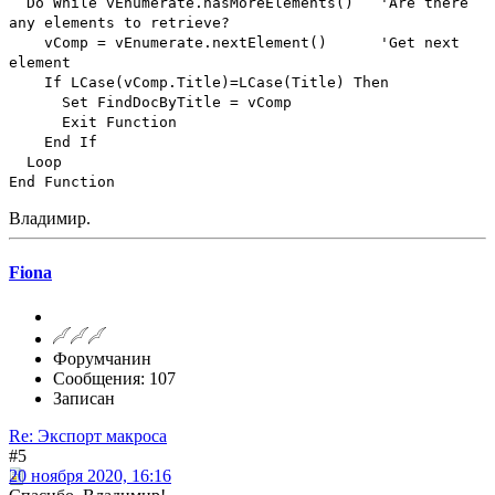
Do While vEnumerate.hasMoreElements() 'Are there
any elements to retrieve?
vComp = vEnumerate.nextElement() 'Get next
element
If LCase(vComp.Title)=LCase(Title) Then
Set FindDocByTitle = vComp
Exit Function
End If
Loop
End Function
Владимир.
Fiona
Форумчанин
Сообщения: 107
Записан
Re: Экспорт макроса
#5
20 ноября 2020, 16:16