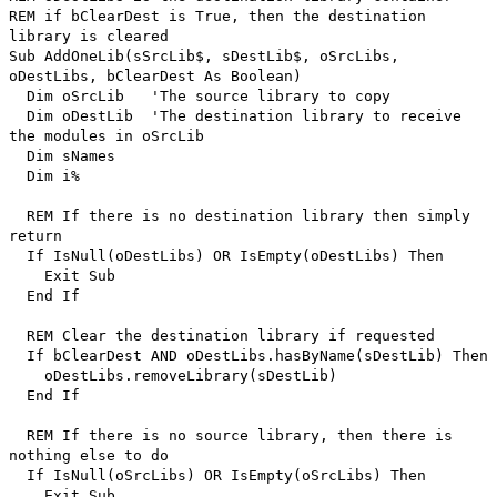
REM if bClearDest is True, then the destination
library is cleared
Sub AddOneLib(sSrcLib$, sDestLib$, oSrcLibs,
oDestLibs, bClearDest As Boolean)
Dim oSrcLib 'The source library to copy
Dim oDestLib 'The destination library to receive
the modules in oSrcLib
Dim sNames
Dim i%
REM If there is no destination library then simply
return
If IsNull(oDestLibs) OR IsEmpty(oDestLibs) Then
Exit Sub
End If
REM Clear the destination library if requested
If bClearDest AND oDestLibs.hasByName(sDestLib) Then
oDestLibs.removeLibrary(sDestLib)
End If
REM If there is no source library, then there is
nothing else to do
If IsNull(oSrcLibs) OR IsEmpty(oSrcLibs) Then
Exit Sub