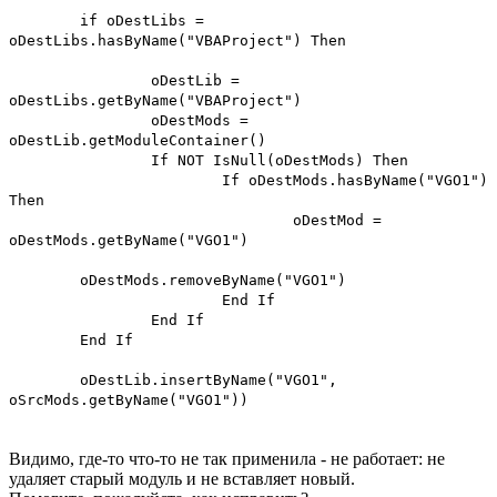
if oDestLibs =
oDestLibs.hasByName("VBAProject") Then
oDestLib =
oDestLibs.getByName("VBAProject")
oDestMods =
oDestLib.getModuleContainer()
If NOT IsNull(oDestMods) Then
If oDestMods.hasByName("VGO1")
Then
oDestMod =
oDestMods.getByName("VGO1")
oDestMods.removeByName("VGO1")
End If
End If
End If
oDestLib.insertByName("VGO1",
oSrcMods.getByName("VGO1"))
Видимо, где-то что-то не так применила - не работает: не
удаляет старый модуль и не вставляет новый.