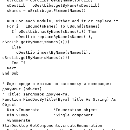
oSrcLib = oSrcLibs.getByName(sSrcLib)
oDestLib = oDestLibs.getByName(sDestLib)
sNames = oSrcLib.getElementNames()
REM For each module, either add it or replace it
For i = LBound(sNames) To UBound(sNames)
If oDestLib.hasByName(sNames(i)) Then
oDestLib.replaceByName(sNames(i),
oSrcLib.getByName(sNames(i)))
Else
oDestLib.insertByName(sNames(i),
oSrcLib.getByName(sNames(i)))
End If
Next
End Sub
' Ищет среди открытых по заголовку и возвращает
документ (объект).
' Title: заголовок документа.
Function FindDocByTitle(Byval Title As String) As
Object
Dim vEnumerate 'Enumeration object
Dim vComp 'Single component
vEnumerate =
StarDesktop.GetComponents.createEnumeration