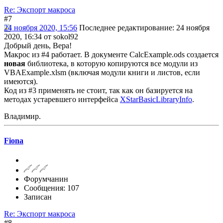
Re: Экспорт макроса
#7
24 ноября 2020, 15:56
Последнее редактирование
: 24 ноября
2020, 16:34 от sokol92
Добрый день, Вера!
Макрос из #4 работает. В документе CalcExample.ods создается
новая
библиотека, в которую копируются все модули из
VBAExample.xlsm (включая модули книги и листов, если
имеются).
Код из #3 применять не стоит, так как он базируется на
методах устаревшего интерфейса
XStarBasicLibraryInfo
.
Владимир.
Fiona
Форумчанин
Сообщения: 107
Записан
Re: Экспорт макроса
#8