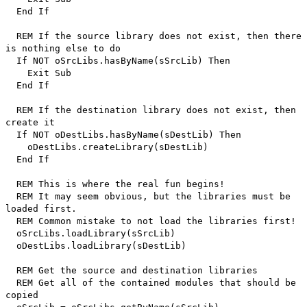
End If
REM If the source library does not exist, then there
is nothing else to do
If NOT oSrcLibs.hasByName(sSrcLib) Then
Exit Sub
End If
REM If the destination library does not exist, then
create it
If NOT oDestLibs.hasByName(sDestLib) Then
oDestLibs.createLibrary(sDestLib)
End If
REM This is where the real fun begins!
REM It may seem obvious, but the libraries must be
loaded first.
REM Common mistake to not load the libraries first!
oSrcLibs.loadLibrary(sSrcLib)
oDestLibs.loadLibrary(sDestLib)
REM Get the source and destination libraries
REM Get all of the contained modules that should be
copied