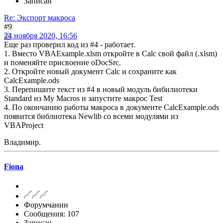
Записан
Re: Экспорт макроса
#9
24 ноября 2020, 16:56
Еще раз проверил код из #4 - работает.
1. Вместо VBAExample.xlsm откройте в Calc свой файл (.xlsm)
и поменяйте присвоение oDocSrc.
2. Откройте новый документ Calc и сохраните как
CalcExample.ods
3. Перепишите текст из #4 в новый модуль бибилиотеки
Standard из My Macros и запустите макрос Test
4. По окончанию работы макроса в документе CalcExample.ods
появится библиотека Newlib со всеми модулями из
VBAProject
Владимир.
Fiona
Форумчанин
Сообщения: 107
Записан