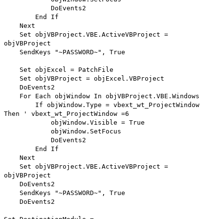
DoEvents2
End If
Next
Set objVBProject.VBE.ActiveVBProject =
objVBProject
SendKeys "~PASSWORD~", True
Set objExcel = PatchFile
Set objVBProject = objExcel.VBProject
DoEvents2
For Each objWindow In objVBProject.VBE.Windows
If objWindow.Type = vbext_wt_ProjectWindow
Then ' vbext_wt_ProjectWindow =6
objWindow.Visible = True
objWindow.SetFocus
DoEvents2
End If
Next
Set objVBProject.VBE.ActiveVBProject =
objVBProject
DoEvents2
SendKeys "~PASSWORD~", True
DoEvents2