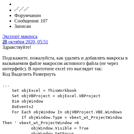
Форумчанин
Сообщения: 107
Записан
Экспорт макроса
28 октября 2020, 05:51
Здравствуйте!
Подскажите, пожалуйста, как удалять и добавлять макросы в
вызываемом файле макросом активного файла (не через
интерфейс). В прототипе excel это выглядит так:
Код
Выделить
Развернуть
...
Set objExcel = ThisWorkbook
Set objVBProject = objExcel.VBProject
Dim objWindow
DoEvents2
For Each objWindow In objVBProject.VBE.Windows
If objWindow.Type = vbext_wt_ProjectWindow
Then ' vbext_wt_ProjectWindow =6
objWindow.Visible = True
objWindow.SetFocus