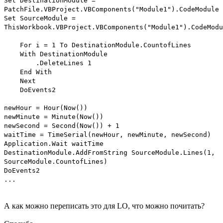
Set DestinationModule =
PatchFile.VBProject.VBComponents("Module1").CodeModule
Set SourceModule =
ThisWorkbook.VBProject.VBComponents("Module1").CodeModu
For i = 1 To DestinationModule.CountofLines
With DestinationModule
.DeleteLines 1
End With
Next
DoEvents2
newHour = Hour(Now())
newMinute = Minute(Now())
newSecond = Second(Now()) + 1
waitTime = TimeSerial(newHour, newMinute, newSecond)
Application.Wait waitTime
DestinationModule.AddFromString SourceModule.Lines(1,
SourceModule.CountofLines)
DoEvents2
...
А как можно переписать это для LO, что можно почитать?