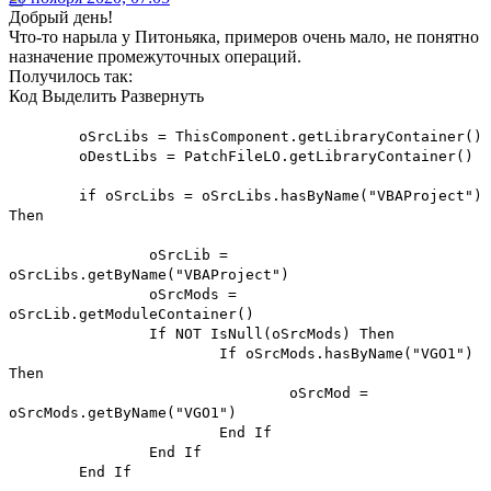
Добрый день!
Что-то нарыла у Питоньяка, примеров очень мало, не понятно
назначение промежуточных операций.
Получилось так:
Код
Выделить
Развернуть
oSrcLibs = ThisComponent.getLibraryContainer()
oDestLibs = PatchFileLO.getLibraryContainer()
if oSrcLibs = oSrcLibs.hasByName("VBAProject")
Then
oSrcLib =
oSrcLibs.getByName("VBAProject")
oSrcMods =
oSrcLib.getModuleContainer()
If NOT IsNull(oSrcMods) Then
If oSrcMods.hasByName("VGO1")
Then
oSrcMod =
oSrcMods.getByName("VGO1")
End If
End If
End If