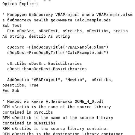
Option Explicit
' Копируем библиотеку VBAProject книги VBAExample.xlsm
в библиотеку Newlib документа CalcExample.ods
Sub Test
Dim oDocSrc, oDocDest, oSrcLibs, oDestLibs, srcLib
As String, destLib As String
oDocSrc =FindDocByTitle("VBAExample.xlsm")
oDocDest=FindDocByTitle("CalcExample.ods")
oSrcLibs=oDocSrc.BasicLibraries
oDestLibs=oDocDest.BasicLibraries
AddOneLib "VBAProject", "NewLib", oSrcLibs,
oDestLibs, True
End Sub
' Макрос из книги А.Питоньяка OOME_4_0.odt
REM sSrcLib is the name of the source library
contained in oSrcLibs
REM sDestLib is the name of the source library
contained in oDestLibs
REM oSrcLibs is the source library container
REM oDestLibs is the destination library container