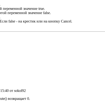
.
 переменной значение true.
той переменной значение false.
.
сли false - на крестик или на кнопку Сancel.
 15:40 от sokol92
te() возвращает 0.