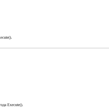
cute().
ода Execute().