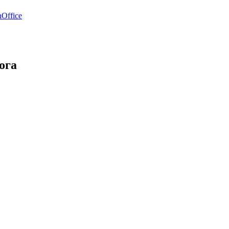
Office
ога