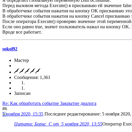
Я определил глобальную переменную Dim bContinue.
Перед вызовом метода Execute() я присваиваю ей значение false
В обработчике события нажатия на кнопку OK присваиваю этой
В обработчике события нажатия на кнопку Cancel присваиваю э
После оператора Execute() проверяю значение этой переменной
Если оно равно true, значит пользователь нажал на кнопку OK. Е
Вроде все работает.
sokol92
Мастер
Сообщения: 1,361
Записан
Re: Как обработать событие Закрытие диалога
#6
5 ноября 2020, 15:35
Последнее редактирование
: 5 ноября 2020,
Цитата: Борис_С от 5 ноября 2020, 13:55
Оператор Execu