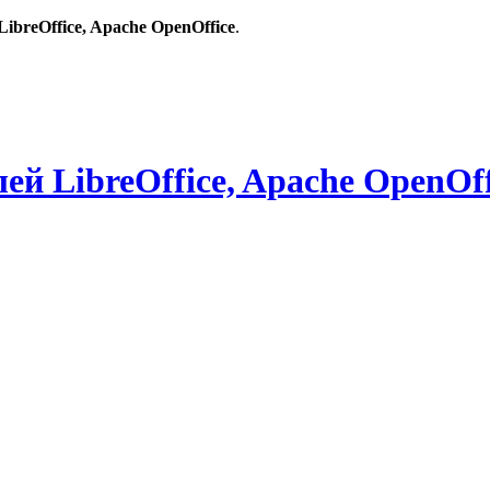
breOffice, Apache OpenOffice
.
й LibreOffice, Apache OpenOff