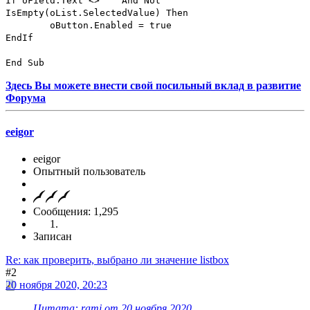
If oField.Text <> "" And Not
IsEmpty(oList.SelectedValue) Then
oButton.Enabled = true
EndIf
End Sub
Здесь Вы можете внести свой посильный вклад в развитие
Форума
eeigor
eeigor
Опытный пользователь
Сообщения: 1,295
Записан
Re: как проверить, выбрано ли значение listbox
#2
20 ноября 2020, 20:23
Цитата: rami от 20 ноября 2020,