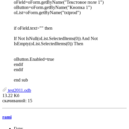
oField=oForm.getByName("Текстовое поле 1")
oButton=oForm.getByName("Кнопка 1")
oList=oForm.getByName("txtprod")
if oField.text>"" then
If Not IsNull(oList.SelectedItems(0)) And Not
IsEmpty(oList.SelectedItems(0)) Then
oButton.Enabled=true
endif
endif
end sub
test2011.odb
13.22 Кб
скачиваний: 15
rami
Гуру