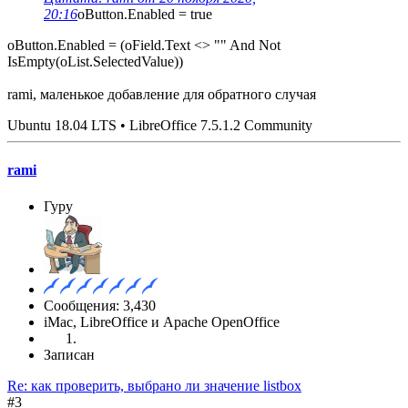
20:16
oButton.Enabled = true
oButton.Enabled = (oField.Text <> "" And Not
IsEmpty(oList.SelectedValue))
rami, маленькое добавление для обратного случая
Ubuntu 18.04 LTS • LibreOffice 7.5.1.2 Community
rami
Гуру
Сообщения: 3,430
iMac, LibreOffice и Apache OpenOffice
Записан
Re: как проверить, выбрано ли значение listbox
#3