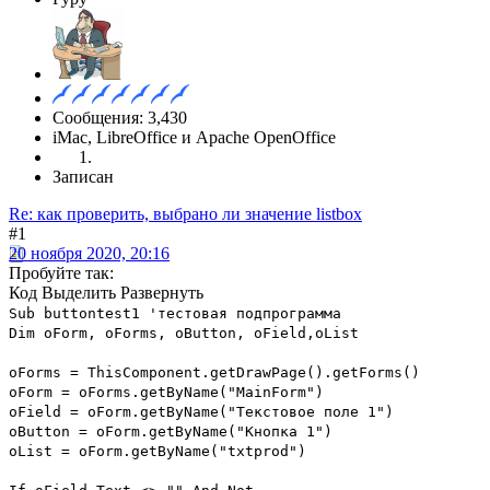
Сообщения: 3,430
iMac, LibreOffice и Apache OpenOffice
Записан
Re: как проверить, выбрано ли значение listbox
#1
20 ноября 2020, 20:16
Пробуйте так:
Код
Выделить
Развернуть
Sub buttontest1 'тестовая подпрограмма
Dim oForm, oForms, oButton, oField,oList
oForms = ThisComponent.getDrawPage().getForms()
oForm = oForms.getByName("MainForm")
oField = oForm.getByName("Текстовое поле 1")
oButton = oForm.getByName("Кнопка 1")
oList = oForm.getByName("txtprod")