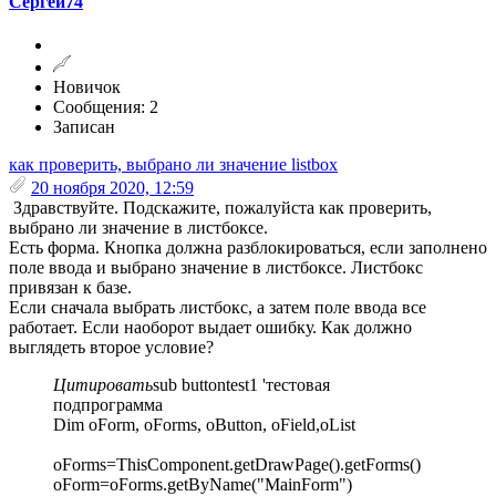
Сергей74
Новичок
Сообщения: 2
Записан
как проверить, выбрано ли значение listbox
20 ноября 2020, 12:59
Здравствуйте. Подскажите, пожалуйста как проверить,
выбрано ли значение в листбоксе.
Есть форма. Кнопка должна разблокироваться, если заполнено
поле ввода и выбрано значение в листбоксе. Листбокс
привязан к базе.
Если сначала выбрать листбокс, а затем поле ввода все
работает. Если наоборот выдает ошибку. Как должно
выглядеть второе условие?
Цитировать
sub buttontest1 'тестовая
подпрограмма
Dim oForm, oForms, oButton, oField,oList
oForms=ThisComponent.getDrawPage().getForms()
oForm=oForms.getByName("MainForm")