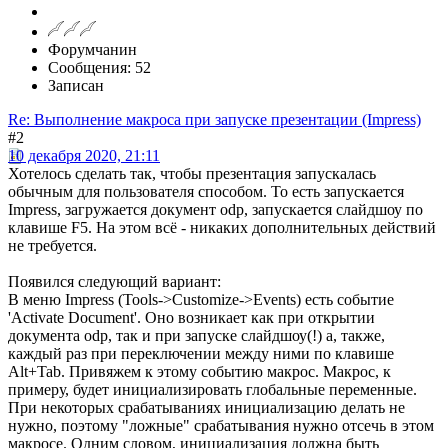
Форумчанин
Сообщения: 52
Записан
Re: Выполнение макроса при запуске презентации (Impress)
#2
10 декабря 2020, 21:11
Хотелось сделать так, чтобы презентация запускалась
обычным для пользователя способом. То есть запускается
Impress, загружается документ odp, запускается слайдшоу по
клавише F5. На этом всё - никаких дополнительных действий
не требуется.
Появился следующий вариант:
В меню Impress (Tools->Customize->Events) есть событие
'Activate Document'. Оно возникает как при открытии
документа odp, так и при запуске слайдшоу(!) а, также,
каждый раз при переключении между ними по клавише
Alt+Tab. Привяжем к этому событию макрос. Макрос, к
примеру, будет инициализировать глобальные переменные.
При некоторых срабатываниях инициализацию делать не
нужно, поэтому "ложные" срабатывания нужно отсечь в этом
макросе. Одним словом, инициализация должна быть