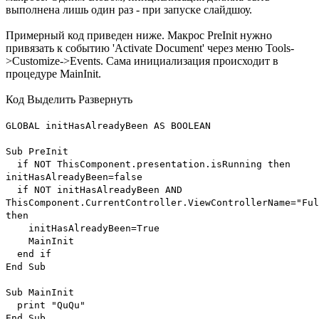
выполнена лишь один раз - при запуске слайдшоу.
Примерный код приведен ниже. Макрос PreInit нужно
привязать к событию 'Activate Document' через меню Tools-
>Customize->Events. Сама инициализация происходит в
процедуре MainInit.
Код
Выделить
Развернуть
GLOBAL initHasAlreadyBeen AS BOOLEAN
Sub PreInit
if NOT ThisComponent.presentation.isRunning then
initHasAlreadyBeen=false
if NOT initHasAlreadyBeen AND
ThisComponent.CurrentController.ViewControllerName="Fu
then
initHasAlreadyBeen=True
MainInit
end if
End Sub
Sub MainInit
print "QuQu"
End Sub