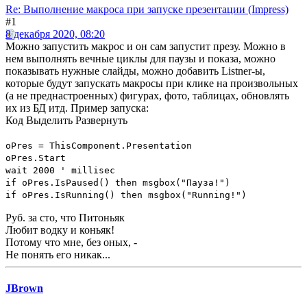
Re: Выполнение макроса при запуске презентации (Impress)
#1
8 декабря 2020, 08:20
Можно запустить макрос и он сам запустит презу. Можно в
нем выполнять вечные циклы для паузы и показа, можно
показывать нужные слайды, можно добавить Listner-ы,
которые будут запускать макросы при клике на произвольных
(а не преднастроенных) фигурах, фото, таблицах, обновлять
их из БД итд. Пример запуска:
Код
Выделить
Развернуть
oPres = ThisComponent.Presentation
oPres.Start
wait 2000 ' millisec
if oPres.IsPaused() then msgbox("Пауза!")
if oPres.IsRunning() then msgbox("Running!")
Руб. за сто, что Питоньяк
Любит водку и коньяк!
Потому что мне, без оных, -
Не понять его никак...
JBrown