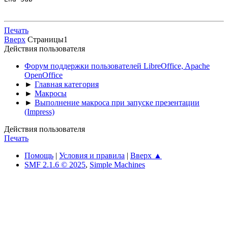
Печать
Вверх
Страницы
1
Действия пользователя
Форум поддержки пользователей LibreOffice, Apache
OpenOffice
►
Главная категория
►
Макросы
►
Выполнение макроса при запуске презентации
(Impress)
Действия пользователя
Печать
Помощь
|
Условия и правила
|
Вверх ▲
SMF 2.1.6 © 2025
,
Simple Machines