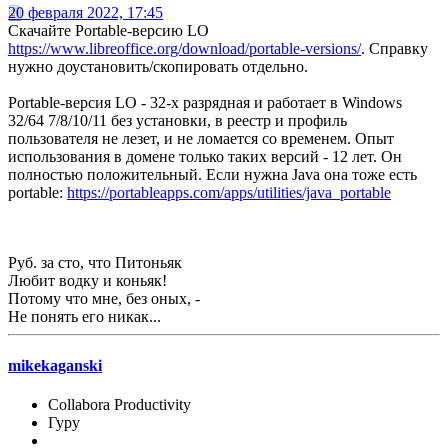
20 февраля 2022, 17:45
Скачайте Portable-версию LO
https://www.libreoffice.org/download/portable-versions/
. Справку
нужно доустановить/скопировать отдельно.
Portable-версия LO - 32-х разрядная и работает в Windows
32/64 7/8/10/11 без установки, в реестр и профиль
пользователя не лезет, и не ломается со временем. Опыт
использования в домене только таких версий - 12 лет. Он
полностью положительный. Если нужна Java она тоже есть
portable:
https://portableapps.com/apps/utilities/java_portable
Руб. за сто, что Питоньяк
Любит водку и коньяк!
Потому что мне, без оных, -
Не понять его никак...
mikekaganski
Collabora Productivity
Гуру