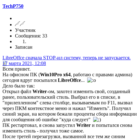
TechP750
Участник
Сообщения: 33
Записан
LibreOffce сначала STOP-ил систему, теперь не запускается.
17 марта 2021, 12:08
Всем привет.
На офисном ПК (
Win10Pro x64
, работаю с правами админа)
сегодня вдруг посыпался
LibreOffce
...
Дело было так:
Открыл файл
Writer
-ом, захотел изменить свой, созданный
ранее, пользовательский стиль. Выбрал его в списке, в
"прилепленном" слева столбце, вызываемым по F11, вызвал
через ПКМ контекстное меню и нажал "Изменть". Получил
синий экран, на котором бежали проценты сбора информации
для сообщения об ошибке "куда следует"
ПК рестартовал, я снова запустил
Writer
и попытался снова
изменить стиль - получил тоже самое.
После третей перезагрузки, вызванной все тем же синим