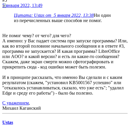
#5
5 января 2022, 13:49
Цитата: Ustas от 5 января 2022, 13:38
Ни один
из перечисленных выше способов не помог.
Не помог чему? от чего? для чего?
А именно: у Вас падает система при запуске программы? Или,
как во второй половине начального сообщения и в ответе #3,
программа не запускается? И какая программа? LibreOffice
или AOO? и какой версии? и есть ли какие-то сообщения?
Скажем, даже экран смерти можно сфотографировать и
прикрепить сюда - код ошибки может быть полезен.
И в принципе рассказать, что именно Вы сделали и с каким
результатом (скажем, "установил KB5001567 успешно" или
"отказалось устанавливаться, сказало, что уже есть"; "удалил
Edge и среду его работы") - было бы полезно.
С уважением
,
Михаил Каганский
Ustas