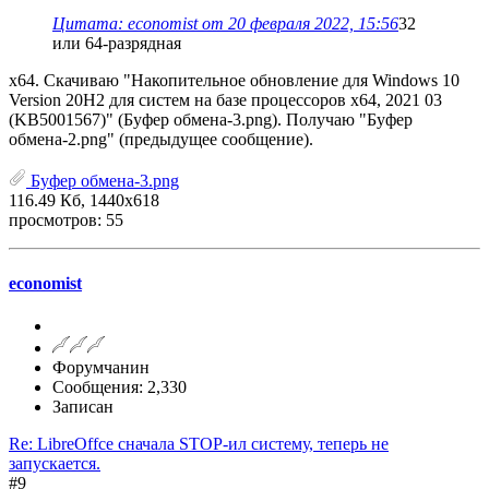
Цитата: economist от 20 февраля 2022, 15:56
32
или 64-разрядная
x64. Скачиваю "Накопительное обновление для Windows 10
Version 20H2 для систем на базе процессоров x64, 2021 03
(KB5001567)" (Буфер обмена-3.png). Получаю "Буфер
обмена-2.png" (предыдущее сообщение).
Буфер обмена-3.png
116.49 Кб, 1440x618
просмотров: 55
economist
Форумчанин
Сообщения: 2,330
Записан
Re: LibreOffce сначала STOP-ил систему, теперь не
запускается.
#9