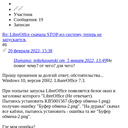
Участник
Сообщения: 19
Записан
Re: LibreOffce сначала STOP-ил систему, теперь не
запускается.
#6
20 февраля 2022, 15:38
Цитата: mikekaganski от 5 января 2022, 13:49
Не
помог чему? от чего? для чего?
Прошу прошения за долгий ответ, обстоятельства...
Windows 10, версия 20H2. LibareOffice 7.3.
При попытке запуска LibreOffice появляется белое окно в
заголовке которого "LibreOffice (Не отвечает).
Пытаюсь установить KB5001567 (Буфер обмена-1.png)
получаю ошибку "Буфер обмена-2.png". "На дурака" скачал
все кабэхи, пытаюсь установить - ошибка та же "Буфер
обмена-2.png".
Где моя ошибка?