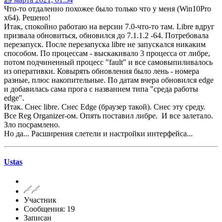
Что-то отдаленно похожее было только что у меня (Win10Pro
x64). Решено!
Итак, спокойно работаю на версии 7.0-что-то там. Libre вдруг
призвала обновиться, обновился до 7.1.1.2 -64. Потребовала
перезапуск. После перезапуска libre не запускался никаким
способом. По процессам - выскакивало 3 процесса от либре,
потом подчиненный процесс "fault" и все самовыпиливалось
из оперативки. Ковырять обновления было лень - номера
разные, плюс накопительные. По датам вчера обновился edge
и добавилась сама прога с названием типа "среда работы
edge".
Итак. Снес libre. Снес Edge (браузер такой). Снес эту среду.
Все Reg Organizer-ом. Опять поставил либре. И все залетало.
Зло посрамлено.
Но да... Расширения слетели и настройки интерфейса...
Ustas
Участник
Сообщения: 19
Записан