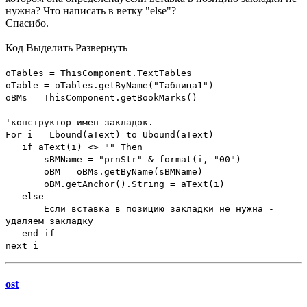
нужна? Что написать в ветку "else"?
Спасибо.
Код
Выделить
Развернуть
oTables = ThisComponent.TextTables
oTable = oTables.getByName("Таблица1")
oBMs = ThisComponent.getBookMarks()
'конструктор имен закладок.
For i = Lbound(aText) to Ubound(aText)
if aText(i) <> "" Then
sBMName = "prnStr" & format(i, "00")
oBM = oBMs.getByName(sBMName)
oBM.getAnchor().String = aText(i)
else
Если вставка в позицию закладки не нужна -
удаляем закладку
end if
next i
ost