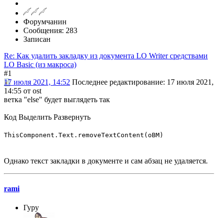
Форумчанин
Сообщения: 283
Записан
Re: Как удалить закладку из документа LO Writer средствами
LO Basic (из макроса)
#1
17 июля 2021, 14:52
Последнее редактирование
: 17 июля 2021,
14:55 от ost
ветка "else" будет выглядеть так
Код
Выделить
Развернуть
ThisComponent.Text.removeTextContent(oBM)
Однако текст закладки в документе и сам абзац не удаляется.
rami
Гуру