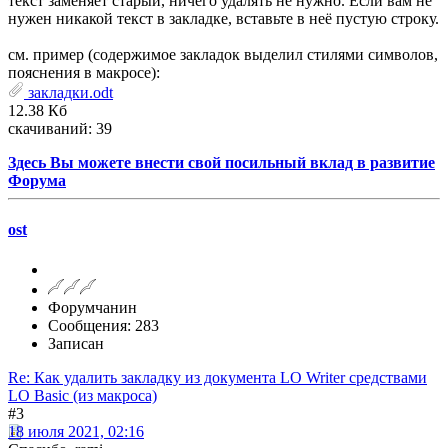
текст заменяет старый, ничего удалять не нужно. Если вам не
нужен никакой текст в закладке, вставьте в неё пустую строку.
см. пример (содержимое закладок выделил стилями символов,
пояснения в макросе):
закладки.odt
12.38 Кб
скачиваний: 39
Здесь Вы можете внести свой посильный вклад в развитие
Форума
ost
Форумчанин
Сообщения: 283
Записан
Re: Как удалить закладку из документа LO Writer средствами
LO Basic (из макроса)
#3
18 июля 2021, 02:16