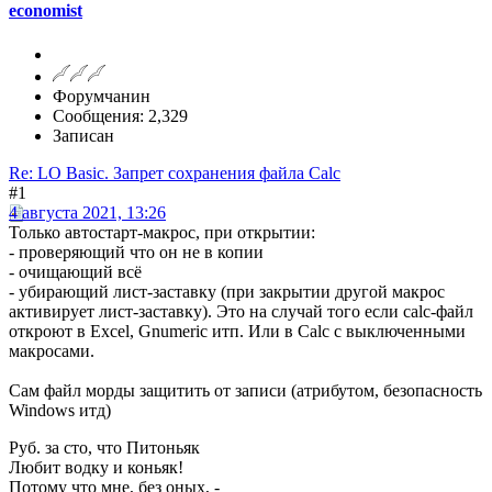
economist
Форумчанин
Сообщения: 2,329
Записан
Re: LO Basic. Запрет сохранения файла Calc
#1
4 августа 2021, 13:26
Только автостарт-макрос, при открытии:
- проверяющий что он не в копии
- очищающий всё
- убирающий лист-заставку (при закрытии другой макрос
активирует лист-заставку). Это на случай того если calc-файл
откроют в Excel, Gnumeric итп. Или в Calc с выключенными
макросами.
Сам файл морды защитить от записи (атрибутом, безопасность
Windows итд)
Руб. за сто, что Питоньяк
Любит водку и коньяк!
Потому что мне, без оных, -