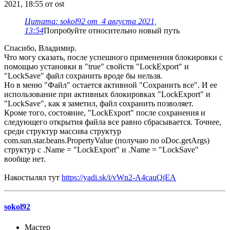
2021, 18:55 от ost
Цитата: sokol92 от 4 августа 2021,
13:54
Попробуйте относительно новый путь
Спасибо, Владимир.
Что могу сказать, после успешного применения блокировки с
помощью установки в "true" свойств "LockExport" и
"LockSave" файл сохранить вроде бы нельзя.
Но в меню "Файл" остается активной "Сохранить все". И ее
использование при активных блокировках "LockExport" и
"LockSave", как я заметил, файл сохранить позволяет.
Кроме того, состояние, "LockExport" после сохранения и
следующего открытия файла все равно сбрасывается. Точнее,
среди структур массива структур
com.sun.star.beans.PropertyValue (получаю по oDoc.getArgs)
структур с .Name = "LockExport" и .Name = "LockSave"
вообще нет.
Накостылял тут
https://yadi.sk/i/vWn2-A4cauQjEA
sokol92
Мастер