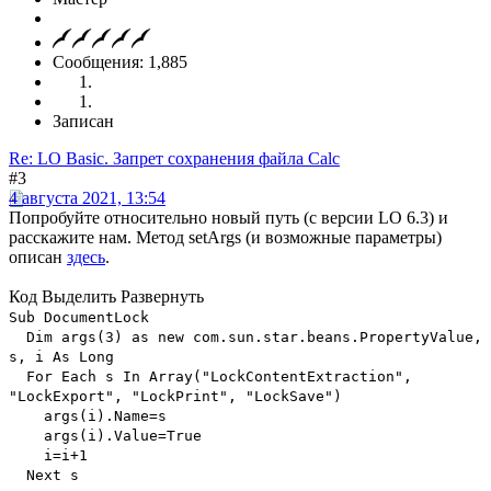
Сообщения: 1,885
Записан
Re: LO Basic. Запрет сохранения файла Calc
#3
4 августа 2021, 13:54
Попробуйте относительно новый путь (с версии LO 6.3) и
расскажите нам. Метод setArgs (и возможные параметры)
описан
здесь
.
Код
Выделить
Развернуть
Sub DocumentLock
Dim args(3) as new com.sun.star.beans.PropertyValue,
s, i As Long
For Each s In Array("LockContentExtraction",
"LockExport", "LockPrint", "LockSave")
args(i).Name=s
args(i).Value=True
i=i+1
Next s