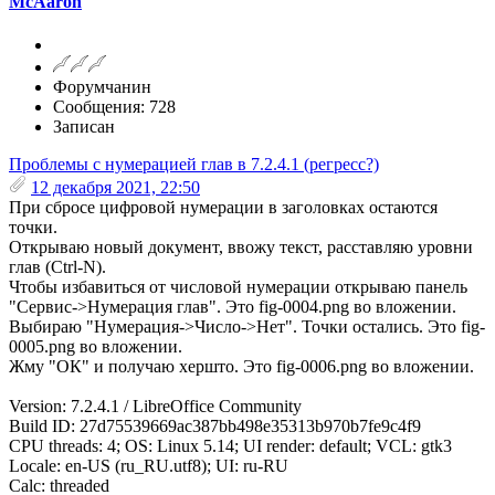
McAaron
Форумчанин
Сообщения: 728
Записан
Проблемы с нумерацией глав в 7.2.4.1 (регресс?)
12 декабря 2021, 22:50
При сбросе цифровой нумерации в заголовках остаются
точки.
Открываю новый документ, ввожу текст, расставляю уровни
глав (Ctrl-N).
Чтобы избавиться от числовой нумерации открываю панель
"Сервис->Нумерация глав". Это fig-0004.png во вложении.
Выбираю "Нумерация->Число->Нет". Точки остались. Это fig-
0005.png во вложении.
Жму "ОК" и получаю хершто. Это fig-0006.png во вложении.
Version: 7.2.4.1 / LibreOffice Community
Build ID: 27d75539669ac387bb498e35313b970b7fe9c4f9
CPU threads: 4; OS: Linux 5.14; UI render: default; VCL: gtk3
Locale: en-US (ru_RU.utf8); UI: ru-RU
Calc: threaded