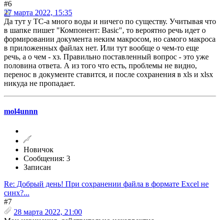
#6
27 марта 2022, 15:35
Да тут у ТС-а много воды и ничего по существу. Учитывая что
в шапке пишет "Компонент: Basic", то вероятно речь идет о
формировании документа неким макросом, но самого макроса
в приложенных файлах нет. Или тут вообще о чем-то еще
речь, а о чем - хз. Правильно поставленный вопрос - это уже
половина ответа. А из того что есть, проблемы не видно,
перенос в документе ставится, и после сохранения в xls и xlsx
никуда не пропадает.
mol4unnn
Новичок
Сообщения: 3
Записан
Re: Добрый день! При сохранении файла в формате Excel не
синх?...
#7
28 марта 2022, 21:00