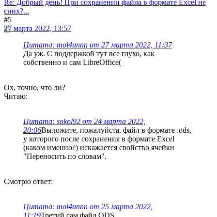
Re: Добрый день! При сохранении файла в формате Excel не
синх?...
#5
27 марта 2022, 13:57
Цитата: mol4unnn от 27 марта 2022, 11:37
Да уж. С поддержкой тут все глухо, как
собственно и сам LibreOffice(
Ох, точно, что ли?
Читаю:
Цитата: sokol92 от 24 марта 2022,
20:06
Выложите, пожалуйста, файл в формате .ods,
у которого после сохранения в формате Excel
(каком именно?) искажается свойство ячейки
"Переносить по словам".
Смотрю ответ:
Цитата: mol4unnn от 25 марта 2022,
11:19
Третий сам файл ODS