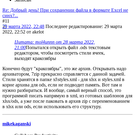
Re: Добрый день! При сохранении файла в формате Excel не
синх?...
#11
29 марта 2022, 22:48
Последнее редактирование
: 29 марта
2022, 22:52 от akelot
Цитата: mol4unnn от 28 марта 2022,
21:00
Попытался открыть файл .ods текстовым
редактором, чтобы посмотреть стили ячеек,
выходят кракозябры
Конечно будут "кракозябры", это же архив. Открывать надо
архиватором, 7zip прекрасно справляется с данной задачей.
Стили хранятся в папке xl\styles.xml - для xlsx и styles.xml в
корне архива для ods, если не подводит память. Вот там и
нужно разбираться. И вообще, самый верный способ, это
программой писать напрямую в xml, из готовых шаблонов для
xlsx/ods, а уже после паковать в архив zip с переименованием
в xlsx или ods, если использовать его структуру.
mikekaganski