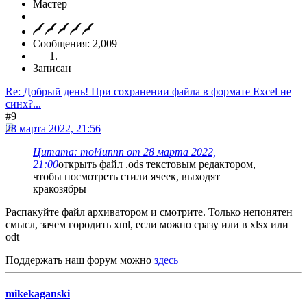
Мастер
Сообщения: 2,009
Записан
Re: Добрый день! При сохранении файла в формате Excel не
синх?...
#9
28 марта 2022, 21:56
Цитата: mol4unnn от 28 марта 2022,
21:00
открыть файл .ods текстовым редактором,
чтобы посмотреть стили ячеек, выходят
кракозябры
Распакуйте файл архиватором и смотрите. Только непонятен
смысл, зачем городить xml, если можно сразу или в xlsx или
odt
Поддержать наш форум можно
здесь
mikekaganski