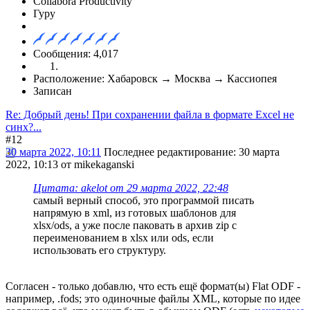
Collabora Productivity
Гуру
Сообщения: 4,017
Расположение: Хабаровск → Москва → Кассиопея
Записан
Re: Добрый день! При сохранении файла в формате Excel не
синх?...
#12
30 марта 2022, 10:11
Последнее редактирование
: 30 марта
2022, 10:13 от mikekaganski
Цитата: akelot от 29 марта 2022, 22:48
самый верный способ, это программой писать
напрямую в xml, из готовых шаблонов для
xlsx/ods, а уже после паковать в архив zip с
переименованием в xlsx или ods, если
использовать его структуру.
Согласен - только добавлю, что есть ещё формат(ы) Flat ODF -
например, .fods; это одиночные файлы XML, которые по идее