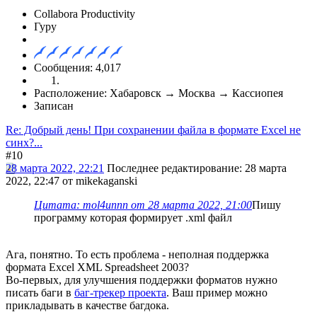
Collabora Productivity
Гуру
Сообщения: 4,017
Расположение: Хабаровск → Москва → Кассиопея
Записан
Re: Добрый день! При сохранении файла в формате Excel не
синх?...
#10
28 марта 2022, 22:21
Последнее редактирование
: 28 марта
2022, 22:47 от mikekaganski
Цитата: mol4unnn от 28 марта 2022, 21:00
Пишу
программу которая формирует .xml файл
Ага, понятно. То есть проблема - неполная поддержка
формата Excel XML Spreadsheet 2003?
Во-первых, для улучшения поддержки форматов нужно
писать баги в
баг-трекер проекта
. Ваш пример можно
прикладывать в качестве багдока.