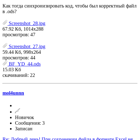
Как тогда синхронизировать код, чтобы был корректный файл
в .ods?
Screenshot_28.jpg
67.92 Кб, 1014x288
просмотров: 47
Screenshot_27.jpg
59.44 Кб, 998x264
просмотров: 44
BF_YD_44.ods
15.03 Кб
скачиваний: 22
mol4unnn
Новичок
Сообщения: 3
Записан
Re: Добрый день! При сохранении файла в формате Excel не