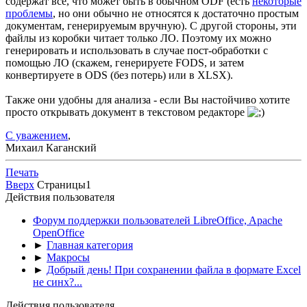
содержат всё, что может быть в обычном ODF (есть
некоторые
проблемы
, но они обычно не относятся к достаточно простым
документам, генерируемым вручную). С другой стороны, эти
файлы из коробки читает только ЛО. Поэтому их можно
генерировать и использовать в случае пост-обработки с
помощью ЛО (скажем, генерируете FODS, и затем
конвертируете в ODS (без потерь) или в XLSX).
Также они удобны для анализа - если Вы настойчиво хотите
просто открывать документ в текстовом редакторе
С уважением
,
Михаил Каганский
Печать
Вверх
Страницы
1
Действия пользователя
Форум поддержки пользователей LibreOffice, Apache
OpenOffice
►
Главная категория
►
Макросы
►
Добрый день! При сохранении файла в формате Excel
не синх?...
Действия пользователя