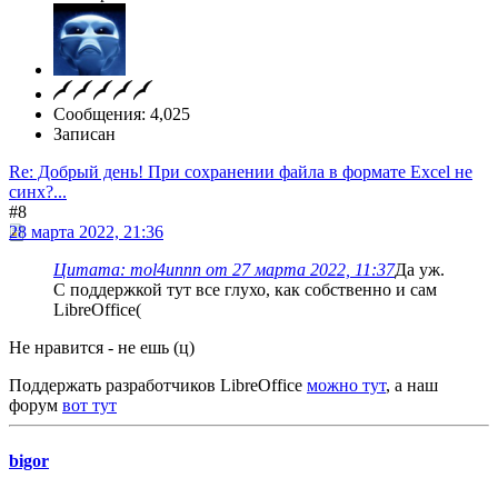
Сообщения: 4,025
Записан
Re: Добрый день! При сохранении файла в формате Excel не
синх?...
#8
28 марта 2022, 21:36
Цитата: mol4unnn от 27 марта 2022, 11:37
Да уж.
С поддержкой тут все глухо, как собственно и сам
LibreOffice(
Не нравится - не ешь (ц)
Поддержать разработчиков LibreOffice
можно тут
, а наш
форум
вот тут
bigor