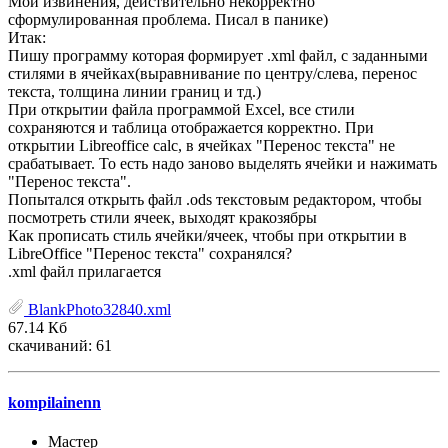
Мои извинения, действительно некорректно
сформулированная проблема. Писал в панике)
Итак:
Пишу программу которая формирует .xml файл, с заданными
стилями в ячейках(выравнивание по центру/слева, перенос
текста, толщина линии границ и тд.)
При открытии файла программой Excel, все стили
сохраняются и таблица отображается корректно. При
открытии Libreoffice calc, в ячейках "Перенос текста" не
срабатывает. То есть надо заново выделять ячейки и нажимать
"Перенос текста".
Попытался открыть файл .ods текстовым редактором, чтобы
посмотреть стили ячеек, выходят кракозябры
Как прописать стиль ячейки/ячеек, чтобы при открытии в
LibreOffice "Перенос текста" сохранялся?
.xml файл прилагается
BlankPhoto32840.xml
67.14 Кб
скачиваний: 61
kompilainenn
Мастер