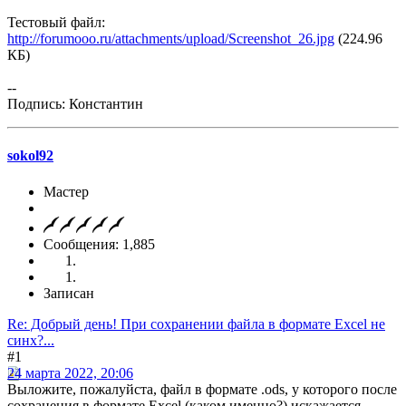
Тестовый файл:
http://forumooo.ru/attachments/upload/Screenshot_26.jpg
(224.96
КБ)
--
Подпись: Константин
sokol92
Мастер
Сообщения: 1,885
Записан
Re: Добрый день! При сохранении файла в формате Excel не
синх?...
#1
24 марта 2022, 20:06
Выложите, пожалуйста, файл в формате .ods, у которого после
сохранения в формате Excel (каком именно?) искажается