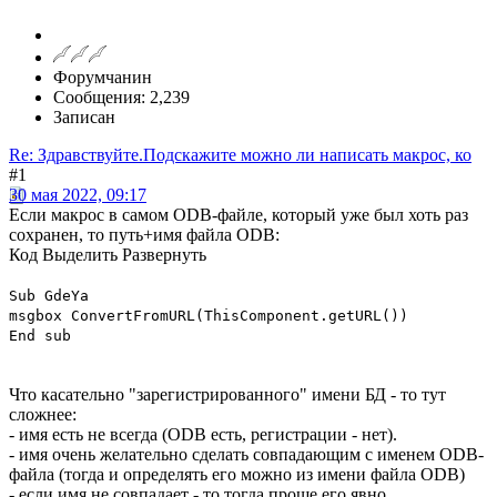
Форумчанин
Сообщения: 2,239
Записан
Re: Здравствуйте.Подскажите можно ли написать макрос, ко
#1
30 мая 2022, 09:17
Если макрос в самом ODB-файле, который уже был хоть раз
сохранен, то путь+имя файла ODB:
Код
Выделить
Развернуть
Sub GdeYa
msgbox ConvertFromURL(ThisComponent.getURL())
End sub
Что касательно "зарегистрированного" имени БД - то тут
сложнее:
- имя есть не всегда (ODB есть, регистрации - нет).
- имя очень желательно сделать совпадающим с именем ODB-
файла (тогда и определять его можно из имени файла ODB)
- если имя не совпадает - то тогда проще его явно