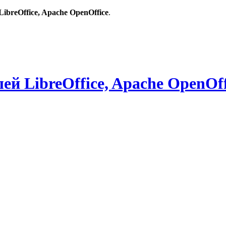
breOffice, Apache OpenOffice
.
й LibreOffice, Apache OpenOff