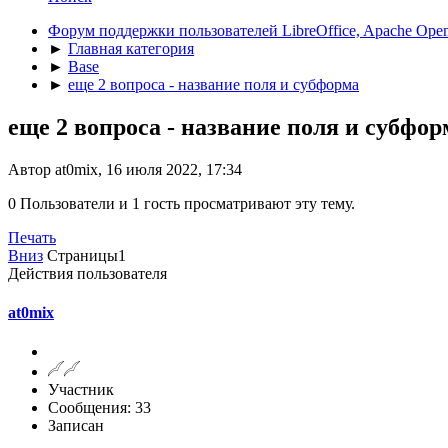
Форум поддержки пользователей LibreOffice, Apache Open
►
Главная категория
►
Base
►
еще 2 вопроса - название поля и субформа
еще 2 вопроса - название поля и субфор
Автор at0mix, 16 июля 2022, 17:34
0 Пользователи и 1 гость просматривают эту тему.
Печать
Вниз
Страницы
1
Действия пользователя
at0mix
Участник
Сообщения: 33
Записан