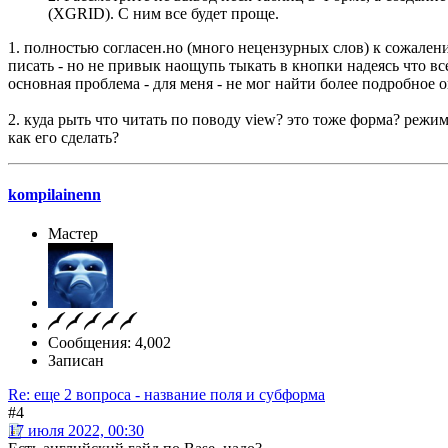
(XGRID). С ним все будет проще.
1. полностью согласен.но (много нецензурных слов) к сожалени
писать - но не привык наощупь тыкать в кнопки надеясь что вс
основная проблема - для меня - не мог найти более подробное 
2. куда рыть что читать по поводу view? это тоже форма? реж
как его сделать?
kompilainenn
Мастер
Сообщения: 4,002
Записан
Re: еще 2 вопроса - название поля и субформа
#4
17 июля 2022, 00:30