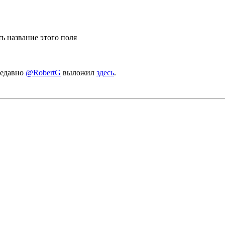
ть название этого поля
недавно
@RobertG
выложил
здесь
.