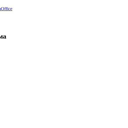
Office
ма