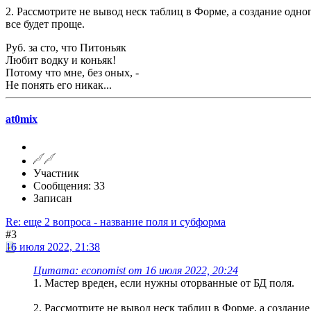
2. Рассмотрите не вывод неск таблиц в Форме, а создание одн
все будет проще.
Руб. за сто, что Питоньяк
Любит водку и коньяк!
Потому что мне, без оных, -
Не понять его никак...
at0mix
Участник
Сообщения: 33
Записан
Re: еще 2 вопроса - название поля и субформа
#3
16 июля 2022, 21:38
Цитата: economist от 16 июля 2022, 20:24
1. Мастер вреден, если нужны оторванные от БД поля.
2. Рассмотрите не вывод неск таблиц в Форме, а создани