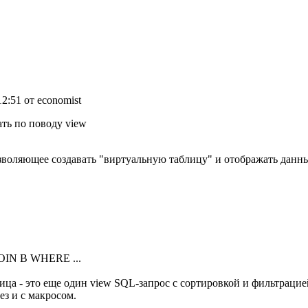
12:51 от economist
ать по поводу view
озволяющее создавать "виртуальную таблицу" и отображать данны
OIN B WHERE ...
ца - это еще один view SQL-запрос с сортировкой и фильтрацией
ез и с макросом.