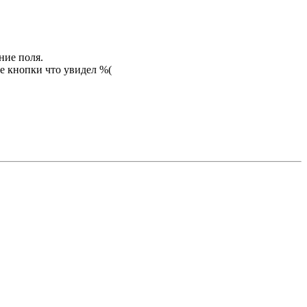
ание поля.
все кнопки что увидел %(