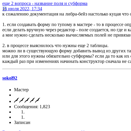
еще 2 вопроса - название поля и субформа
16 июля 2022, 17:34
к сожалению документация на либра-бейз настолько куцая что о
1. если создавать форму по тупому в мастере - то в процессе оп
если делать вручную через редактор - поле создается, но где и 
а мне нужно сделать несколько вычисляемых полей не привязан
2. в процессе выяснилось что нужны еще 2 таблицы.
можно ли в существующую форму добавить вывод из других т
или для этого нужны обязательно субформы? если да то как их
каждый раз при изменениях начинать конструктор сначала не с
sokol92
Мастер
Сообщения: 1,823
Записан