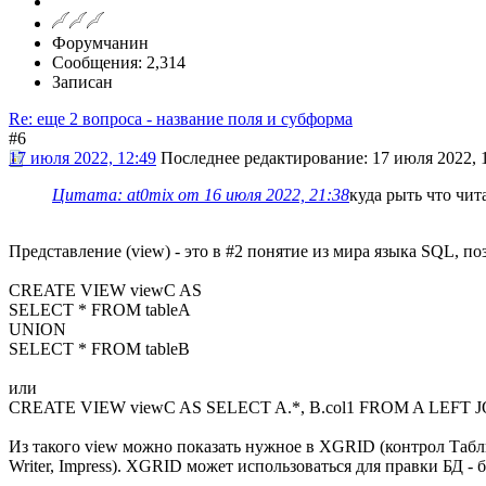
Форумчанин
Сообщения: 2,314
Записан
Re: еще 2 вопроса - название поля и субформа
#6
17 июля 2022, 12:49
Последнее редактирование
: 17 июля 2022, 
Цитата: at0mix от 16 июля 2022, 21:38
куда рыть что чит
Представление (view) - это в #2 понятие из мира языка SQL, п
CREATE VIEW viewC AS
SELECT * FROM tableA
UNION
SELECT * FROM tableB
или
CREATE VIEW viewC AS SELECT A.*, B.col1 FROM A LEFT J
Из такого view можно показать нужное в XGRID (контрол Табли
Writer, Impress). XGRID может использоваться для правки БД - б