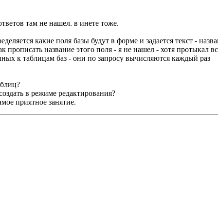
тветов там не нашел. в инете тоже.
ределяется какие поля базы будут в форме и задается текст - назв
как прописать название этого поля - я не нашел - хотя протыкал 
ных к таблицам баз - они по запросу вычисляются каждый раз
аблиц?
 создать в режиме редактирования?
амое приятное занятие.