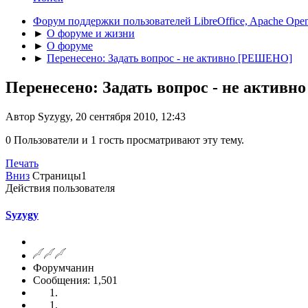
Форум поддержки пользователей LibreOffice, Apache Open
►
О форуме и жизни
►
О форуме
►
Перенесено: Задать вопрос - не активно [РЕШЕНО]
Перенесено: Задать вопрос - не актив
Автор Syzygy, 20 сентября 2010, 12:43
0 Пользователи и 1 гость просматривают эту тему.
Печать
Вниз
Страницы
1
Действия пользователя
Syzygy
Форумчанин
Сообщения: 1,501