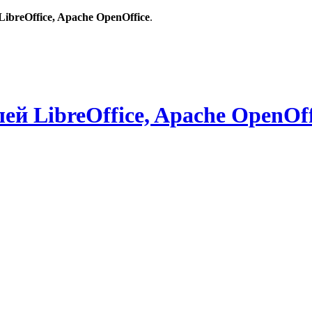
breOffice, Apache OpenOffice
.
й LibreOffice, Apache OpenOff