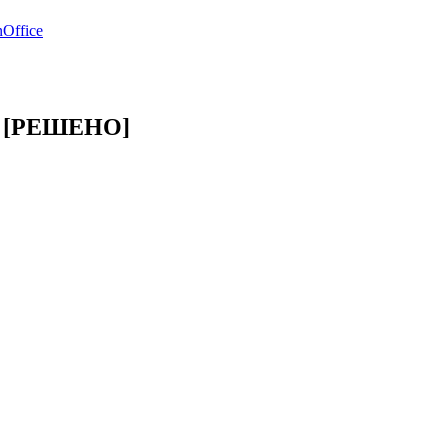
Office
но [РЕШЕНО]