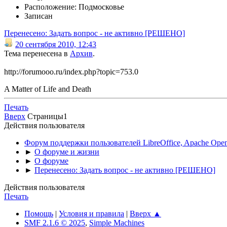
Расположение: Подмосковье
Записан
Перенесено: Задать вопрос - не активно [РЕШЕНО]
20 сентября 2010, 12:43
Тема перенесена в
Архив
.
http://forumooo.ru/index.php?topic=753.0
A Matter of Life and Death
Печать
Вверх
Страницы
1
Действия пользователя
Форум поддержки пользователей LibreOffice, Apache Open
►
О форуме и жизни
►
О форуме
►
Перенесено: Задать вопрос - не активно [РЕШЕНО]
Действия пользователя
Печать
Помощь
|
Условия и правила
|
Вверх ▲
SMF 2.1.6 © 2025
,
Simple Machines