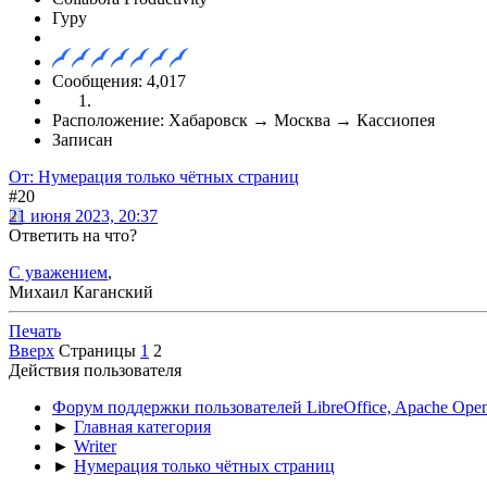
Гуру
Сообщения: 4,017
Расположение: Хабаровск → Москва → Кассиопея
Записан
От: Нумерация только чётных страниц
#20
21 июня 2023, 20:37
Ответить на что?
С уважением
,
Михаил Каганский
Печать
Вверх
Страницы
1
2
Действия пользователя
Форум поддержки пользователей LibreOffice, Apache Open
►
Главная категория
►
Writer
►
Нумерация только чётных страниц