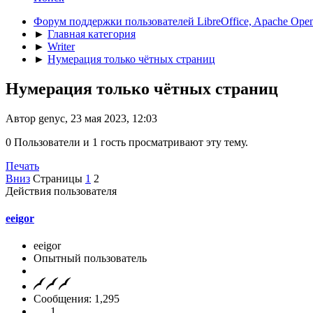
Форум поддержки пользователей LibreOffice, Apache Open
►
Главная категория
►
Writer
►
Нумерация только чётных страниц
Нумерация только чётных страниц
Автор genyc, 23 мая 2023, 12:03
0 Пользователи и 1 гость просматривают эту тему.
Печать
Вниз
Страницы
1
2
Действия пользователя
eeigor
eeigor
Опытный пользователь
Сообщения: 1,295