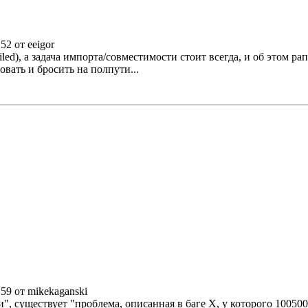
52 от eeigor
ed), а задача импорта/совместимости стоит всегда, и об этом ра
вать и бросить на полпути...
:59 от mikekaganski
, существует "проблема, описанная в баге X, у которого 100500 