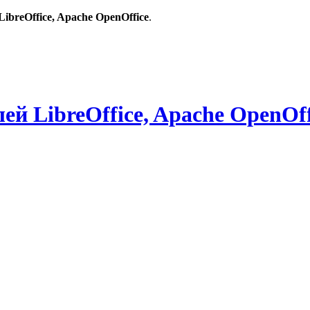
breOffice, Apache OpenOffice
.
й LibreOffice, Apache OpenOff