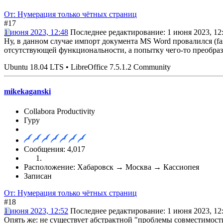
От: Нумерация только чётных страниц
#17
1 июня 2023, 12:48
Последнее редактирование
: 1 июня 2023, 12:
Ну, в данном случае импорт документа MS Word провалился (fail
отсутствующей функциональности, а попытку чего-то преобразо
Ubuntu 18.04 LTS • LibreOffice 7.5.1.2 Community
mikekaganski
Collabora Productivity
Гуру
Сообщения: 4,017
Расположение: Хабаровск → Москва → Кассиопея
Записан
От: Нумерация только чётных страниц
#18
1 июня 2023, 12:52
Последнее редактирование
: 1 июня 2023, 12
Опять же: не существует абстрактной "проблемы совместимости"