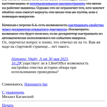
кастомизации, и
централизованно распространить
это меню
на рабочие машины. Однако это не ограничит тех, кто захочет
обойти: они смогут вернуть эти меню тем же путём, или с
помощью макросов.
Начиная с версии 6.4, есть возможность
настраивать свойства
через дескриптор открытого документа
. Посмотрите,
возможно это будет полезно, если дескриптор настраивать из
автоматически исполняемого по событию макроса.
Ох, перечитал вопрос и понял, что отвечал не на то. Вам же
надо на стартовой странице... нет такого.
Цитата: Vitaliy_A от 30 мая 2023,
16:29
Существует ли в LibreOffice возможность
настройки очистки истории обзора при
использовании проводника?
Сомневаюсь.
Напишите баг
.
С уважением
,
Михаил Каганский
Печать