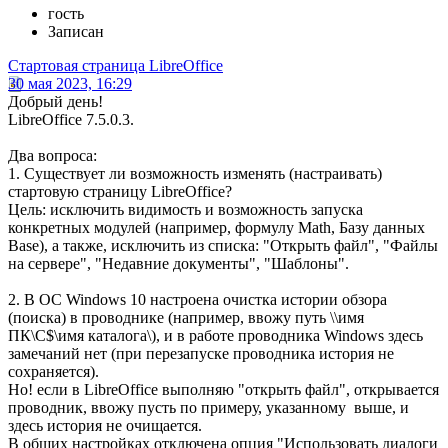
гость
Записан
Стартовая страница LibreOffice
30 мая 2023, 16:29
Добрый день!
LibreOffice 7.5.0.3.
Два вопроса:
1. Существует ли возможность изменять (настраивать)
стартовую страницу LibreOffice?
Цель: исключить видимость и возможность запуска
конкретных модулей (например, формулу Math, Базу данных
Base), а также, исключить из списка: "Открыть файл", "Файлы
на сервере", "Недавние документы", "Шаблоны".
2. В ОС Windows 10 настроена очистка истории обзора
(поиска) в проводнике (например, ввожу путь \\имя
ПК\C$\имя каталога\), и в работе проводника Windows здесь
замечаний нет (при перезапуске проводника история не
сохраняется).
Но! если в LibreOffice выполняю "открыть файл", открывается
проводник, ввожу пусть по примеру, указанному выше, и
здесь история не очищается.
В общих настройках отключена опция "Использовать диалоги