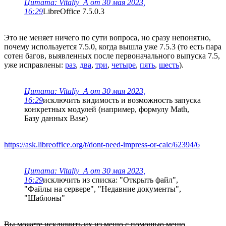
Цитата: Vitaliy_A от 30 мая 2023,
16:29
LibreOffice 7.5.0.3
Это не меняет ничего по сути вопроса, но сразу непонятно,
почему используется 7.5.0, когда вышла уже 7.5.3 (то есть пара
сотен багов, выявленных после первоначального выпуска 7.5,
уже исправлены:
раз
,
два
,
три
,
четыре
,
пять
,
шесть
).
Цитата: Vitaliy_A от 30 мая 2023,
16:29
исключить видимость и возможность запуска
конкретных модулей (например, формулу Math,
Базу данных Base)
https://ask.libreoffice.org/t/dont-need-impress-or-calc/62394/6
Цитата: Vitaliy_A от 30 мая 2023,
16:29
исключить из списка: "Открыть файл",
"Файлы на сервере", "Недавние документы",
"Шаблоны"
Вы можете исключить их из меню с помощью меню