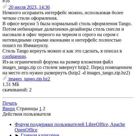
#16
20 июля 2023, 14:36
Немного исправить интерфейс можно, использовав более
четкие стили оформления.
В офисе версии 5 была нормальный стиль оформления Tango.
Потом небинарные дальтоники-дизайнеры стиль снесли и
насовали в офис черного на черном и серого на сером с
нитевидными серыми иконками и интерфейс полностью
пошел по Иммануилу.
Стиль Tango вернуть можно и как это сделать, я описал в
сообщении
.
Из-за ограничений форума на размер вложения файл
images_tango.zip со стилем завернут bzip2. Перед помещением
на место его нужно развернуть (bzip2 -d images_tango.zip.bz2)
images_tango.zip.bz2
1.51 МБ
скачиваний: 2
Печать
Вверх
Страницы
1
2
Действия пользователя
Форум поддержки пользователей LibreOffice, Apache
OpenOffice
►
Главная категория