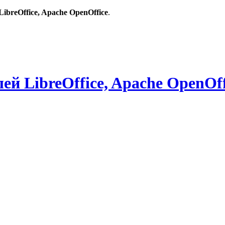
breOffice, Apache OpenOffice
.
й LibreOffice, Apache OpenOff