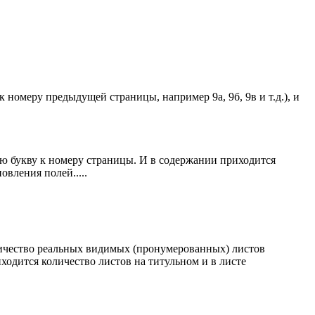
 номеру предыдущей страницы, например 9а, 9б, 9в и т.д.), и
ю букву к номеру страницы. И в содержании приходится
вления полей.....
оличество реальных видимых (пронумерованных) листов
иходится количество листов на титульном и в листе