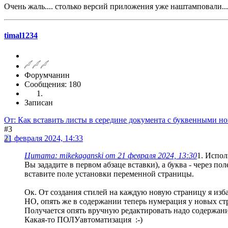
Очень жаль.... столько версий приложения уже наштамповали...
timal1234
Форумчанин
Сообщения: 180
Записан
От: Как вставить листы в середине документа с буквенными н
#3
21 февраля 2024, 14:33
Цитата: mikekaganski от 21 февраля 2024, 13:30
1. Испол
Вы зададите в первом абзаце вставки), а буква - через п
вставите поле установки переменной страницы.
Ок. От создания стилей на каждую новую страницу я избав
НО, опять же в содержании теперь нумерация у новых стра
Получается опять вручную редактировать надо содержание.
Какая-то ПОЛУавтоматизация :-)