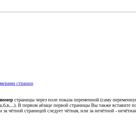
омерами страниц
номер
страницы через поле показа переменной (саму переменную 
б,в,...). В первом абзаце первой страницы Вы также вставите 
 за чётной страницей следует чётная, или за нечётной - нечётна