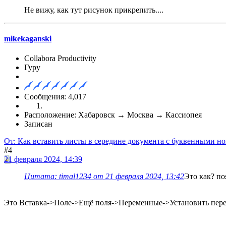
Не вижу, как тут рисунок прикрепить....
mikekaganski
Collabora Productivity
Гуру
Сообщения: 4,017
Расположение: Хабаровск → Москва → Кассиопея
Записан
От: Как вставить листы в середине документа с буквенными н
#4
21 февраля 2024, 14:39
Цитата: timal1234 от 21 февраля 2024, 13:42
Это как? по
Это Вставка->Поле->Ещё поля->Переменные->Установить переме