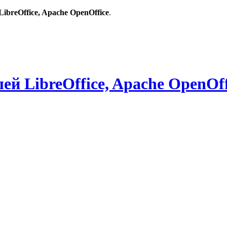
breOffice, Apache OpenOffice
.
й LibreOffice, Apache OpenOff