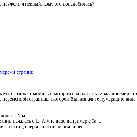
. неужели я первый, кому это понадобилось?
омерами страниц
ьзуйте стиль страницы, в котором в колонтитуле задан
номер
стр
оле переменной страницы (которой Вы назначите нумерацию вида а
ился....Ура!
ниц началась с 1. А мне надо например с 9а....
... и это до первого обновления полей....