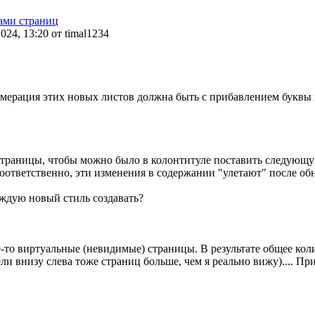
ами страниц
2024, 13:20 от timal1234
умерация этих новых листов должна быть с прибавлением буквы к
страницы, чтобы можно было в колонтитуле поставить следующу
тветственно, эти изменения в содержании "улетают" после обно
аждую новый стиль создавать?
ие-то виртуальные (невидимые) страницы. В результате общее к
ли внизу слева тоже страниц больше, чем я реально вижу).... Пр