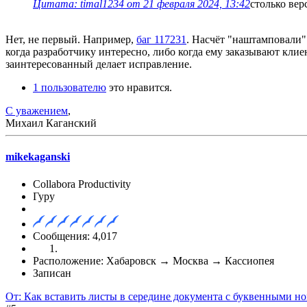
Цитата: timal1234 от 21 февраля 2024, 13:42
столько вер
Нет, не первый. Например,
баг 117231
. Насчёт "наштамповали"
когда разработчику интересно, либо когда ему заказывают клие
заинтересованный делает исправление.
1 пользователю
это нравится.
С уважением
,
Михаил Каганский
mikekaganski
Collabora Productivity
Гуру
Сообщения: 4,017
Расположение: Хабаровск → Москва → Кассиопея
Записан
От: Как вставить листы в середине документа с буквенными н