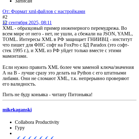
Записан
От: Формат xml-файлов с настройками
#2
12 сентября 2025, 08:11
XML - образцовый пример инженерного перемудрежа. Во
всем мире от него - нет, не ушли, а сбежали на JSON, YAML,
TOML. Интересы XML в РФ защищает ГНИИВЦ - институт
что пишет для ФНС софт на FoxPro c БД Paradox (это софт-
стек 1995 г.), и XML из РФ уйдет только вместе с этими
мамонтами.
Если нужно править XML более чем заменой ключа/значения
А на B - лучше сразу это делать на Python с его штатными
либами. Они не сломают XML, т.к. непрерывно проверяют
его валидность.
Пить не буду коньяка - читану Питоньяка!
mikekaganski
Collabora Productivity
Гуру