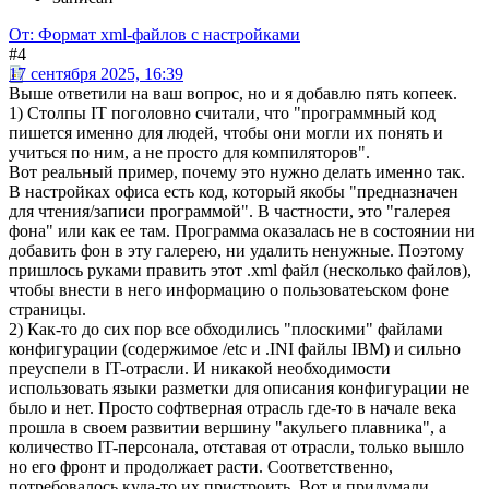
От: Формат xml-файлов с настройками
#4
17 сентября 2025, 16:39
Выше ответили на ваш вопрос, но и я добавлю пять копеек.
1) Столпы IT поголовно считали, что "программный код
пишется именно для людей, чтобы они могли их понять и
учиться по ним, а не просто для компиляторов".
Вот реальный пример, почему это нужно делать именно так.
В настройках офиса есть код, который якобы "предназначен
для чтения/записи программой". В частности, это "галерея
фона" или как ее там. Программа оказалась не в состоянии ни
добавить фон в эту галерею, ни удалить ненужные. Поэтому
пришлось руками править этот .xml файл (несколько файлов),
чтобы внести в него информацию о пользоватеьском фоне
страницы.
2) Как-то до сих пор все обходились "плоскими" файлами
конфигурации (содержимое /etc и .INI файлы IBM) и сильно
преуспели в IT-отрасли. И никакой необходимости
использовать языки разметки для описания конфигурации не
было и нет. Просто софтверная отрасль где-то в начале века
прошла в своем развитии вершину "акульего плавника", а
количество IT-персонала, отставая от отрасли, только вышло
но его фронт и продолжает расти. Соответственно,
потребовалось куда-то их пристроить. Вот и придумали