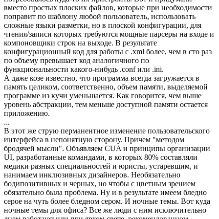
вместо простых плоских файлов, которые при необходимости
поправит по шаблону любой пользователь, использовать
сложные языки разметки, но в плоской конфигурации, для
чтения/записи которых требуются мощные парсеры на входе и
компоновщики строк на выходе. В результате
конфигурационный код для работы с .xml более, чем в сто раз
по объему превышает код аналогичного по
функциональности какого-нибудь .conf или .ini.
А даже козе известно, что программа всегда загружается в
память целиком, соответственно, объем памяти, выделяемой
программе из кучи уменьшается. Как говорится, чем выше
уровень абстракции, тем меньше доступной памяти остается
приложению.
...
В этот же струю перманентное изменение пользовательского
интерфейса в непонятную сторону. Причем "методом
бродячей мысли". Объявляем CUA и принципы организации
UI, разработанные командами, в которых 80% составляли
медики разных специальностей и юристы, устаревшим, и
нанимаем инклюзивных дизайнеров. Необязательно
бодипозитивных и черных, но чтобы с цветным зрением
обязательно была проблема. Ну и в результате имеем бледно
серое на чуть более бледном сером. И ночные темы. Вот куда
ночные темы для офиса? Все же люди с ним исключительно
днем работают или при ярком свете, рекомендованном