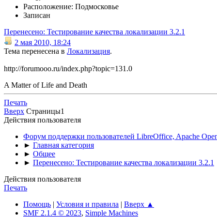
Расположение: Подмосковье
Записан
Перенесено: Тестирование качества локализации 3.2.1
2 мая 2010, 18:24
Тема перенесена в
Локализация
.
http://forumooo.ru/index.php?topic=131.0
A Matter of Life and Death
Печать
Вверх
Страницы
1
Действия пользователя
Форум поддержки пользователей LibreOffice, Apache Open
►
Главная категория
►
Общее
►
Перенесено: Тестирование качества локализации 3.2.1
Действия пользователя
Печать
Помощь
|
Условия и правила
|
Вверх ▲
SMF 2.1.4 © 2023
,
Simple Machines