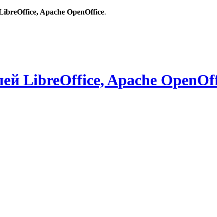
breOffice, Apache OpenOffice
.
й LibreOffice, Apache OpenOff