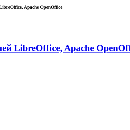
breOffice, Apache OpenOffice
.
й LibreOffice, Apache OpenOff