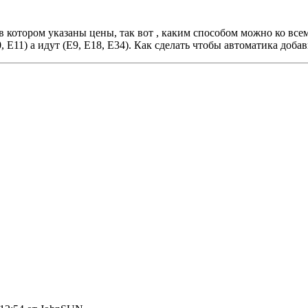
в котором указаны цены, так вот , каким способом можно ко все
0, E11) а идут (Е9, Е18, Е34). Как сделать чтобы автоматика до