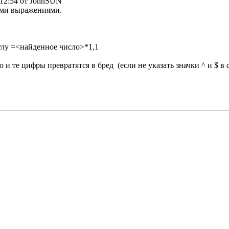
, 12:54 от JohnSUN
ыми выражениями.
мулу =<найденное число>*1,1
 и те цифры превратятся в бред (если не указать значки ^ и $ в 