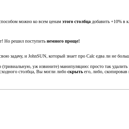
м способом можно ко всем ценам
этого столбца
добавить +10% в к
ет! Но решил поступить
немного проще!
 свою задачу, и JohnSUN, который знает про Calc едва ли не боль
ою (тривиальную, уж извините) манипуляцию: просто так удалит
исходного столбца, Вы могли либо
скрыть
его, либо, скопировав 