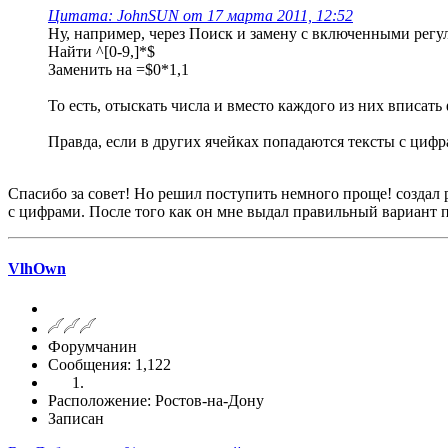
Цитата: JohnSUN от 17 марта 2011, 12:52
Ну, например, через Поиск и замену с включенными рег
Найти ^[0-9,]*$
Заменить на =$0*1,1
То есть, отыскать числа и вместо каждого из них вписат
Правда, если в других ячейках попадаются тексты с цифрам
Спасибо за совет! Но решил поступить немного проще! создал р
с цифрами. После того как он мне выдал правильный вариант п
VlhOwn
Форумчанин
Сообщения: 1,122
Расположение: Ростов-на-Дону
Записан