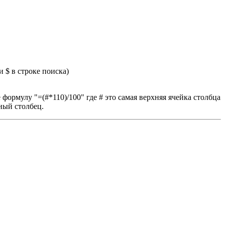
и $ в строке поиска)
ормулу "=(#*110)/100" где # это самая верхняя ячейка столбца
ный столбец.