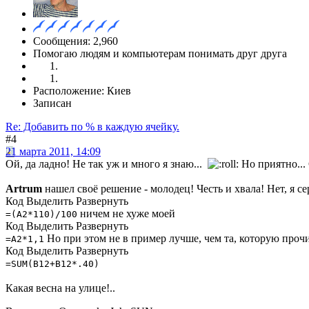
Сообщения: 2,960
Помогаю людям и компьютерам понимать друг друга
Расположение: Киев
Записан
Re: Добавить по % в каждую ячейку.
#4
21 марта 2011, 14:09
Ой, да ладно! Не так уж и много я знаю...
Но приятно...
Artrum
нашел своё решение - молодец! Честь и хвала! Нет, я 
Код
Выделить
Развернуть
ничем не хуже моей
=(A2*110)/100
Код
Выделить
Развернуть
Но при этом не в пример лучше, чем та, которую проч
=A2*1,1
Код
Выделить
Развернуть
=SUM(B12+B12*.40)
Какая весна на улице!..