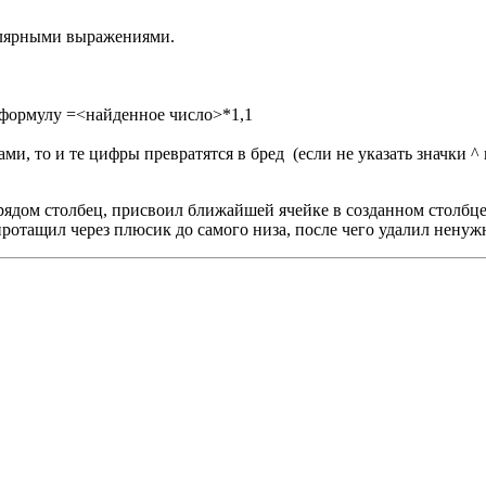
улярными выражениями.
ь формулу =<найденное число>*1,1
и, то и те цифры превратятся в бред (если не указать значки ^ 
ядом столбец, присвоил ближайшей ячейке в созданном столбце ф
ротащил через плюсик до самого низа, после чего удалил ненуж