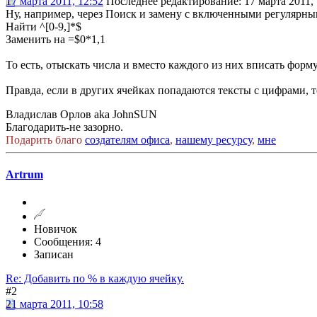
17 марта 2011, 12:52
Последнее редактирование
: 17 марта 2011
Ну, например, через Поиск и замену с включенными регулярн
Найти ^[0-9,]*$
Заменить на =$0*1,1
То есть, отыскать числа и вместо каждого из них вписать фор
Правда, если в других ячейках попадаются тексты с цифрами, то
Владислав Орлов aka JohnSUN
Благодарить-не зазорно.
Подарить благо
создателям офиса
,
нашему ресурсу
,
мне
Artrum
Новичок
Сообщения: 4
Записан
Re: Добавить по % в каждую ячейку.
#2
21 марта 2011, 10:58