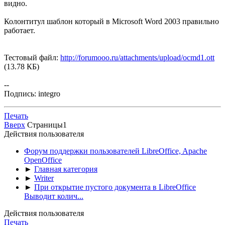
видно.
Колонтитул шаблон который в Microsoft Word 2003 правильно
работает.
Тестовый файл:
http://forumooo.ru/attachments/upload/ocmd1.ott
(13.78 КБ)
--
Подпись: integro
Печать
Вверх
Страницы
1
Действия пользователя
Форум поддержки пользователей LibreOffice, Apache
OpenOffice
►
Главная категория
►
Writer
►
При открытие пустого документа в LibreOffice
Выводит колич...
Действия пользователя
Печать