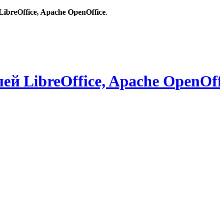
breOffice, Apache OpenOffice
.
й LibreOffice, Apache OpenOff