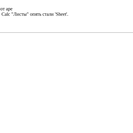
 от ape
 Calc "Листы" опять стали 'Sheet'.