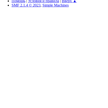
Помощь
|
Условия и правила
|
Вверх ▲
SMF 2.1.4 © 2023
,
Simple Machines