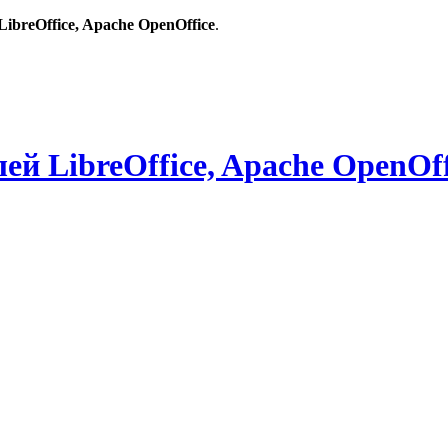
breOffice, Apache OpenOffice
.
й LibreOffice, Apache OpenOff