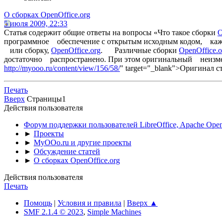
О сборках OpenOffice.org
5 июля 2009, 22:33
Cтатья содержит общие ответы на вопросы «Что такое сборки
O
программное обеспечение с открытым исходным кодом, каж
или сборку,
OpenOffice.org
. Различные сборки
OpenOffice.o
достаточно распространено. При этом оригинальный неизме
http://myooo.ru/content/view/156/58/
" target="_blank">Оригинал с
Печать
Вверх
Страницы
1
Действия пользователя
Форум поддержки пользователей LibreOffice, Apache Open
►
Проекты
►
MyOOo.ru и другие проекты
►
Обсуждение статей
►
О сборках OpenOffice.org
Действия пользователя
Печать
Помощь
|
Условия и правила
|
Вверх ▲
SMF 2.1.4 © 2023
,
Simple Machines