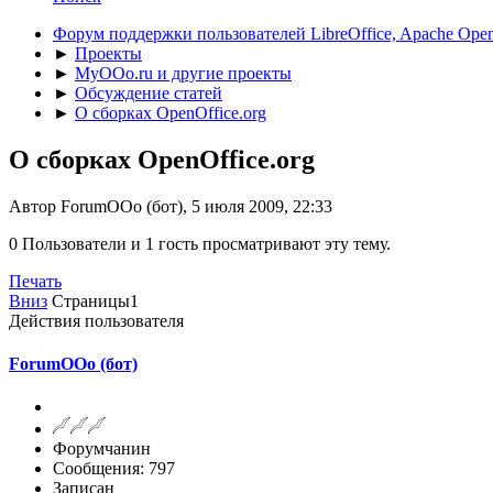
Форум поддержки пользователей LibreOffice, Apache Open
►
Проекты
►
MyOOo.ru и другие проекты
►
Обсуждение статей
►
О сборках OpenOffice.org
О сборках OpenOffice.org
Автор ForumOOo (бот), 5 июля 2009, 22:33
0 Пользователи и 1 гость просматривают эту тему.
Печать
Вниз
Страницы
1
Действия пользователя
ForumOOo (бот)
Форумчанин
Сообщения: 797
Записан