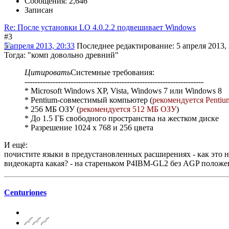
Сообщения: 2,646
Записан
Re: После установки LO 4.0.2.2 подвешивает Windows
#3
5 апреля 2013, 20:33
Последнее редактирование
: 5 апреля 2013,
Тогда: "комп довольно древний"
Цитировать
Системные требования:
----------------------------------------------------------------------
* Microsoft Windows XP, Vista, Windows 7 или Windows 8
* Pentium-совместимый компьютер (
рекомендуется Pentium
* 256 МБ ОЗУ (
рекомендуется 512 МБ ОЗУ
)
* До 1.5 ГБ свободного пространства на жестком диске
* Разрешение 1024 x 768 и 256 цвета
И ещё:
почистите языки в предустановленных расширениях - как это н
видеокарта какая? - на стареньком P4IBM-GL2 без AGP положен
Centuriones