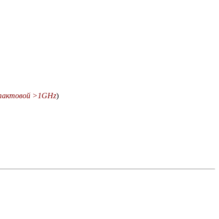
тактовой >1GHz
)