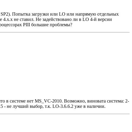
P SP2). Попытка загрузки или LO или напрямую отдельных
е 4.х.х не ставил. Не задействовано ли в LO 4-й версии
роцессорах PIII большие проблемы?
что в системе нет MS_VC-2010. Возможно, виновата система: 2-
5 - не лучший выбор, т.к. LO-3.6.6.2 уже в наличии.