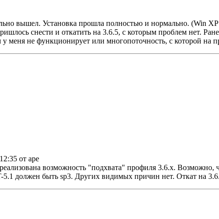
ально вышел. Установка прошла полностью и нормально. (Win X
ришлось снести и откатить на 3.6.5, с которым проблем нет. Ране
 у меня не функционирует или многопоточность, с которой на п
 12:35 от ape
 реализована возможность "подхвата" профиля 3.6.х. Возможно, 
T-5.1 должен быть sp3. Других видимых причин нет. Откат на 3.6.