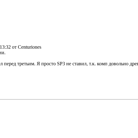
 13:32 от Centuriones
ии.
перед третьим. Я просто SP3 не ставил, т.к. комп довольно древ