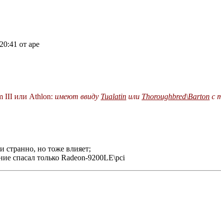
 20:41 от ape
 III или Athlon:
имеют ввиду
Tualatin
или
Thoroughbred\Barton
с 
и странно, но тоже влияет;
ие спасал только Radeon-9200LE\pci