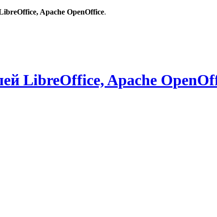
breOffice, Apache OpenOffice
.
й LibreOffice, Apache OpenOff