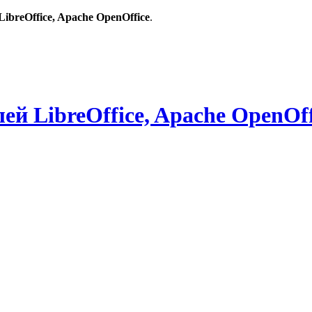
breOffice, Apache OpenOffice
.
й LibreOffice, Apache OpenOff