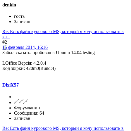
denkin
гость
Записан
Re: Есть файл курсового MS, который я хочу использовать в
ка...
#2
15 февраля 2014, 16:16
Забыл сказать: пробовал в Ubuntu 14.04 testing
LOffice Версія: 4.2.0.4
Код збірки: 420m0(Build:4)
DixiX57
Форумчанин
Сообщения: 64
Записан
Re: Есть файл курсового MS, который я хочу использовать в