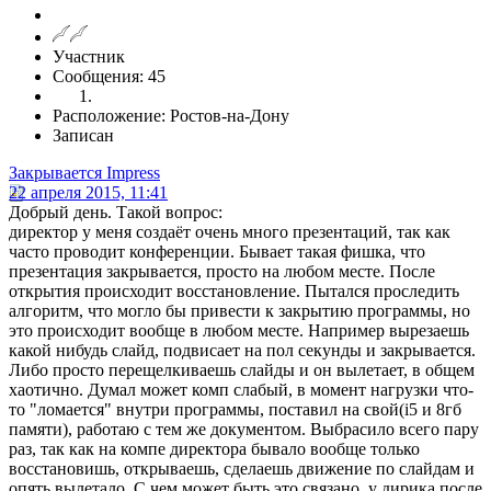
Участник
Сообщения: 45
Расположение: Ростов-на-Дону
Записан
Закрывается Impress
22 апреля 2015, 11:41
Добрый день. Такой вопрос:
директор у меня создаёт очень много презентаций, так как
часто проводит конференции. Бывает такая фишка, что
презентация закрывается, просто на любом месте. После
открытия происходит восстановление. Пытался проследить
алгоритм, что могло бы привести к закрытию программы, но
это происходит вообще в любом месте. Например вырезаешь
какой нибудь слайд, подвисает на пол секунды и закрывается.
Либо просто перещелкиваешь слайды и он вылетает, в общем
хаотично. Думал может комп слабый, в момент нагрузки что-
то "ломается" внутри программы, поставил на свой(i5 и 8гб
памяти), работаю с тем же документом. Выбрасило всего пару
раз, так как на компе директора бывало вообще только
восстановишь, открываешь, сделаешь движение по слайдам и
опять вылетало. С чем может быть это связано, у дирика после