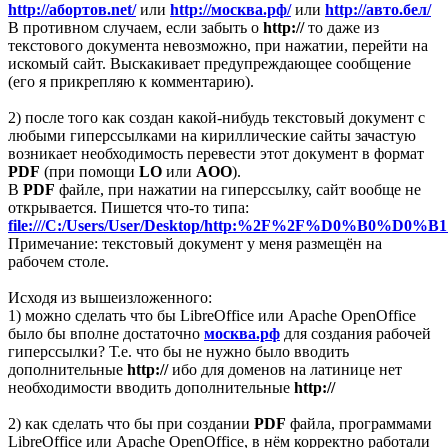
http://абортов.net/
или
http://москва.рф/
или
http://авто.бел/
В противном случаем, если забыть о
http://
то даже из
текстового документа невозможно, при нажатии, перейти на
искомый сайт. Выскакивает предупреждающее сообщение
(его я прикрепляю к комментарию).
2) после того как создан какой-нибудь текстовый документ с
любыми гиперссылками на кириллические сайты зачастую
возникает необходимость перевести этот документ в формат
PDF
(при помощи
LO
или
AOO
).
В
PDF
файле, при нажатии на гиперссылку, сайт вообще не
открывается. Пишется что-то типа:
file:///C:/Users/User/Desktop/http:%2F%2F%D0%B
Примечание: текстовый документ у меня размещён на
рабочем столе.
Исходя из вышеизложенного:
1) можно сделать что бы LibreOffice или Apache OpenOffice
было бы вполне достаточно
москва.рф
для создания рабочей
гиперссылки? Т.е. что бы не нужно было вводить
дополнительные
http://
ибо для доменов на латинице нет
необходимости вводить дополнительные
http://
2) как сделать что бы при создании
PDF
файла, программами
LibreOffice или Apache OpenOffice, в нём корректно работали