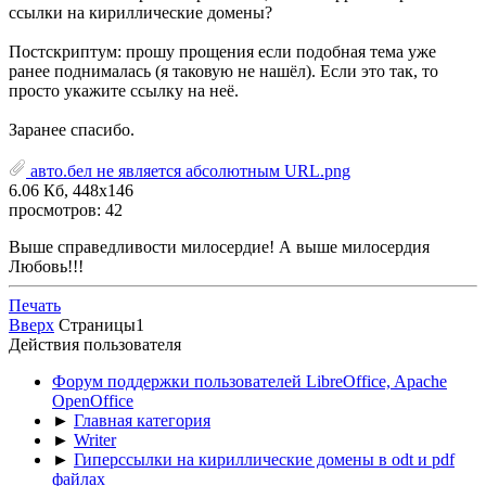
ссылки на кириллические домены?
Постскриптум: прошу прощения если подобная тема уже
ранее поднималась (я таковую не нашёл). Если это так, то
просто укажите ссылку на неё.
Заранее спасибо.
авто.бел не является абсолютным URL.png
6.06 Кб, 448x146
просмотров: 42
Выше справедливости милосердие! А выше милосердия
Любовь!!!
Печать
Вверх
Страницы
1
Действия пользователя
Форум поддержки пользователей LibreOffice, Apache
OpenOffice
►
Главная категория
►
Writer
►
Гиперссылки на кириллические домены в odt и pdf
файлах