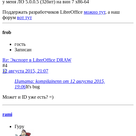
у меня ЛО 5.0.0.5 (32бит) на вин 7 х86-64
Поддержать разработчиков LibreOffice
можно тут
, а наш
форум
вот тут
frob
гость
Записан
Re: Экспорт в LibreOffice DRAW
#4
12 августа 2015, 21:07
Цитата: kompilainenn от 12 августа 2015,
19:06
It's bug
Может и ID уже есть? =)
rami
Гуру