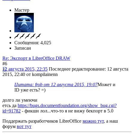
Мастер
Сообщения: 4,025
Записан
Re: Экспорт в LibreOffice DRAW
#6
12 августа 2015, 22:35
Последнее редактирование
: 12 августа
2015, 22:40 от kompilainenn
Цитата: frob от 12 августа 2015, 19:07
Может и
ID уже есть? =)
долго ли умеючи
етсь да
https://bugs.documentfoundation.org/show_bug.cgi?
id=91782
- фикшн лол...что-то я не вижу бекпорт в 5.0
Поддержать разработчиков LibreOffice
можно тут
, а наш
форум
вот тут